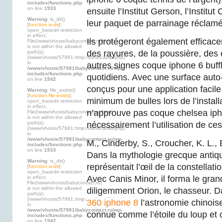
includes/functions.php
on line
1933
ensuite l’Institut Gerson, l’Instit
Warning
: is_dir()
leur paquet de parrainage réclamé
[
function.is-dir
]:
open_basedir restriction
in effect.
Ils protégeront également efficac
File(/www/vhosts/babycontact.ru/html)
is not within the allowed
des rayures, de la poussière, des 
path(s):
(/www/vhosts/57981:/tmp:/usr/local/lib/php)
in
autres signes coque iphone 6 buff
/www/vhosts/57981/babycontact.ru/wp-
includes/functions.php
quotidiens. Avec une surface auto-
on line
1942
conçus pour une application facile
Warning
: file_exists()
[
function.file-exists
]:
minimum de bulles lors de l’install
open_basedir restriction
in effect.
n’approuve pas coque chelsea ip
File(/www/vhosts/babycontact.ru/html)
is not within the allowed
path(s):
nécessairement l’utilisation de ces
(/www/vhosts/57981:/tmp:/usr/local/lib/php)
in
/www/vhosts/57981/babycontact.ru/wp-
M., Cinderby, S., Croucher, K. L.,
includes/functions.php
on line
1933
Dans la mythologie grecque antiqu
Warning
: is_dir()
représentait l’œil de la constellat
[
function.is-dir
]:
open_basedir restriction
Avec Canis Minor, il forma le grand
in effect.
File(/www/vhosts/babycontact.ru)
is not within the allowed
diligemment Orion, le chasseur. 
path(s):
(/www/vhosts/57981:/tmp:/usr/local/lib/php)
360 iphone 8
l’astronomie chinoise
in
/www/vhosts/57981/babycontact.ru/wp-
connue comme l’étoile du loup et
includes/functions.php
on line
1942