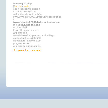
Warning
: is_dir()
[
function.is-dir
]:
open_basedir restriction
in effect. File(/) is not
within the allowed path(s):
(/www/vhosts/57981:/tmp:/usr/local/lib/php)
in
/www/vhosts/57981/babycontact.ru/wp-
includes/functions.php
on line
1942
Error: Не могу создать
директорию
/www/vhosts/babycontact.ru/html/wp-
content/uploads/2026/08.
Проверьте, доступна ли
родительская
директория для записи.
Елена Бохорова