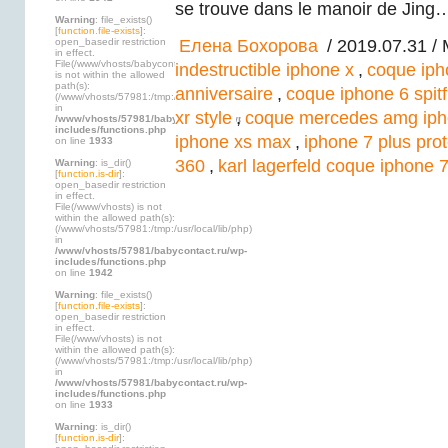
se trouve dans le manoir de Jing
Warning
: file_exists()
[
function.file-exists
]:
open_basedir restriction
Елена Бохорова
/ 2019.07.31 /
in effect.
File(/www/vhosts/babycontact.ru)
indestructible iphone x
,
coque iph
is not within the allowed
path(s):
anniversaire
,
coque iphone 6 spitf
(/www/vhosts/57981:/tmp:/usr/local/lib/php)
in
xr style
,
coque mercedes amg iph
/www/vhosts/57981/babycontact.ru/wp-
includes/functions.php
iphone xs max
,
iphone 7 plus pro
on line
1933
360
,
karl lagerfeld coque iphone 7
Warning
: is_dir()
[
function.is-dir
]:
open_basedir restriction
in effect.
File(/www/vhosts) is not
within the allowed path(s):
(/www/vhosts/57981:/tmp:/usr/local/lib/php)
in
/www/vhosts/57981/babycontact.ru/wp-
includes/functions.php
on line
1942
Warning
: file_exists()
[
function.file-exists
]:
open_basedir restriction
in effect.
File(/www/vhosts) is not
within the allowed path(s):
(/www/vhosts/57981:/tmp:/usr/local/lib/php)
in
/www/vhosts/57981/babycontact.ru/wp-
includes/functions.php
on line
1933
Warning
: is_dir()
[
function.is-dir
]: