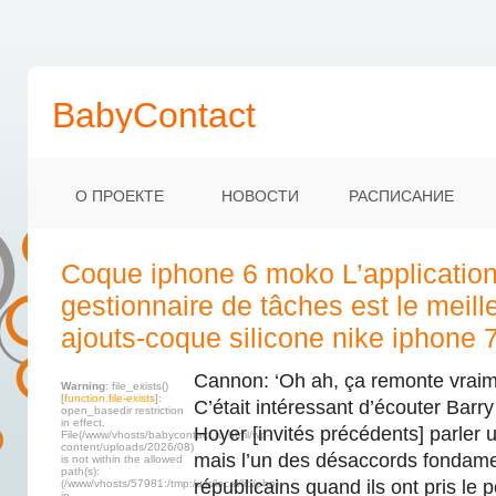
BabyContact
О ПРОЕКТЕ
НОВОСТИ
РАСПИСАНИЕ
Coque iphone 6 moko L’applicatio
gestionnaire de tâches est le meill
ajouts-coque silicone nike iphone 7
Cannon: ‘Oh ah, ça remonte vraime
Warning
: file_exists()
[
function.file-exists
]:
C’était intéressant d’écouter Barr
open_basedir restriction
in effect.
Hoyer [invités précédents] parler 
File(/www/vhosts/babycontact.ru/html/wp-
content/uploads/2026/08)
mais l’un des désaccords fondame
is not within the allowed
path(s):
républicains quand ils ont pris le 
(/www/vhosts/57981:/tmp:/usr/local/lib/php)
in