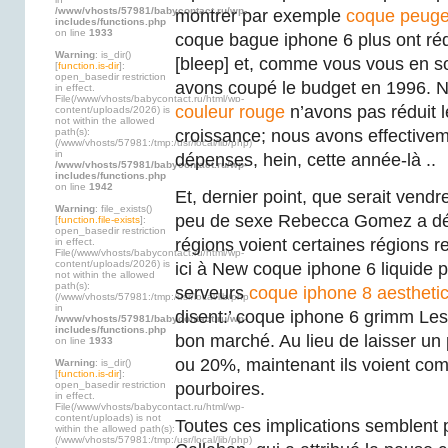
/www/vhosts/57981/babycontact.ru/wp-
montrer par exemple
coque peuge
includes/functions.php
on line
1933
coque bague iphone 6 plus ont réd
Warning
: is_dir()
[bleep] et, comme vous vous en 
[
function.is-dir
]:
open_basedir restriction
avons coupé le budget en 1996. 
in effect.
File(/www/vhosts/babycontact.ru/html/wp-
couleur rouge
n’avons pas réduit l
content/uploads/2026) is
not within the allowed
path(s):
croissance; nous avons effectivem
(/www/vhosts/57981:/tmp:/usr/local/lib/php)
in
dépenses, hein, cette année-là ..
/www/vhosts/57981/babycontact.ru/wp-
includes/functions.php
on line
1942
Et, dernier point, que serait vend
Warning
: file_exists()
peu de sexe Rebecca Gomez a déc
[
function.file-exists
]:
open_basedir restriction
régions voient certaines régions rec
in effect.
File(/www/vhosts/babycontact.ru/html/wp-
content/uploads/2026) is
ici à New coque iphone 6 liquide p
not within the allowed
path(s):
serveurs
coque iphone 8 aestheti
(/www/vhosts/57981:/tmp:/usr/local/lib/php)
in
disent:’ coque iphone 6 grimm Les
/www/vhosts/57981/babycontact.ru/wp-
includes/functions.php
bon marché. Au lieu de laisser un
on line
1933
ou 20%, maintenant ils voient c
Warning
: is_dir()
[
function.is-dir
]:
open_basedir restriction
pourboires.
in effect.
File(/www/vhosts/babycontact.ru/html/wp-
content/uploads) is not
Toutes ces implications semblent
within the allowed path(s):
(/www/vhosts/57981:/tmp:/usr/local/lib/php)