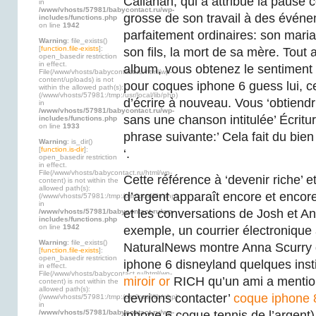
Callahan, qui a attribué la pause
in
/www/vhosts/57981/babycontact.ru/wp-
grosse de son travail à des événe
includes/functions.php
on line
1942
parfaitement ordinaires: son mari
Warning
: file_exists()
[
function.file-exists
]:
son fils, la mort de sa mère. Tout
open_basedir restriction
in effect.
album, vous obtenez le sentiment 
File(/www/vhosts/babycontact.ru/html/wp-
content/uploads) is not
pour coques iphone 6 guess lui, ce
within the allowed path(s):
(/www/vhosts/57981:/tmp:/usr/local/lib/php)
d’écrire à nouveau. Vous ‘obtien
in
/www/vhosts/57981/babycontact.ru/wp-
sans une chanson intitulée’ Écritur
includes/functions.php
on line
1933
phrase suivante:’ Cela fait du bie
Warning
: is_dir()
[
function.is-dir
]:
‘.
open_basedir restriction
in effect.
File(/www/vhosts/babycontact.ru/html/wp-
Cette référence à ‘devenir riche’
content) is not within the
allowed path(s):
d’argent apparaît encore et encore
(/www/vhosts/57981:/tmp:/usr/local/lib/php)
in
et les conversations de Josh et A
/www/vhosts/57981/babycontact.ru/wp-
includes/functions.php
on line
1942
exemple, un courrier électronique
Warning
: file_exists()
NaturalNews montre Anna Scurry d
[
function.file-exists
]:
open_basedir restriction
iphone 6 disneyland quelques inst
in effect.
File(/www/vhosts/babycontact.ru/html/wp-
miroir or
RICH qu’un ami a mentio
content) is not within the
allowed path(s):
devrions contacter’
coque iphone 8
(/www/vhosts/57981:/tmp:/usr/local/lib/php)
in
/www/vhosts/57981/babycontact.ru/wp-
iphone 6 coque tennis de l’argent