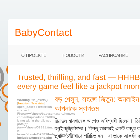
BabyContact
О ПРОЕКТЕ
НОВОСТИ
РАСПИСАНИЕ
Trusted, thrilling, and fast — HH
every game feel like a jackpot mo
বড় খেলুন, সহজে জিতুন: অনলাইন ব
Warning
: file_exists()
[
function.file-exists
]:
আপনাকে স্বাগতম
open_basedir restriction
in effect.
File(/www/vhosts/babycontact.ru/html/wp-
content/uploads/2026/08)
রিয়াদুল মাসখানেক আগেও অবিশ্বাসী ছিলেন। তি
is not within the allowed
path(s):
শুধুই জুজুর মতো। কিন্তু তারপরই একটি বন্ধুর 
(/www/vhosts/57981:/tmp:/usr/local/lib/php)
in
/www/vhosts/57981/babycontact.ru/wp-
প্ল্যাটফর্মের সাথে পরিচিত হন। যা তাকে আকর্ষণ কর
includes/functions.php