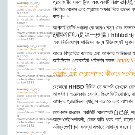
প্রয়োজনীয় সকল টুলস এবং একটি নিরাপদ环境 প
Warning
: is_dir()
[
function.is-dir
]:
নিয়মিত বোনাস এবং প্রোমো অফার দিয়ে তাদের ব্
open_basedir restriction
in effect.
করে।
File(/www/vhosts/babycontact.ru/html)
is not within the allowed
path(s):
(/www/vhosts/57981:/tmp:/usr/local/lib/php)
আপনার বেটিং পথচলা কে আরও মসৃণ এবং লাভজন
in
/www/vhosts/57981/babycontact.ru/wp-
প্ল্যাটফর্ম নির্বাচন是第一步骤।
hhhbd
প্ল্
includes/functions.php
on line
1942
এবং নির্ভরযোগ্য সার্ভিসের জন্য ইতিমধ্যেই সুনা
Warning
: file_exists()
[
function.file-exists
]:
আরও বিস্তারিত জানতে এবং আপনার অভিজ্ঞতা শু
open_basedir restriction
in effect.
File(/www/vhosts/babycontact.ru/html)
অফিসিয়াল ওয়েবসাইট পরিদর্শন করুন:
https:/
is not within the allowed
path(s):
(/www/vhosts/57981:/tmp:/usr/local/lib/php)
বোনাস এবং প্রোমোশন: কীভাবে সর্বোচ্চ
in
/www/vhosts/57981/babycontact.ru/wp-
includes/functions.php
on line
1933
যেকোনো
HHBD
রিভিউ তে আপনি দেখবেন বোনা
Warning
: is_dir()
[
function.is-dir
]:
আকর্ষণ। ওয়েলকাম বোনাস, ডিপোজিট বোনাস, ব
open_basedir restriction
in effect.
আপনার প্রারম্ভিক ব্যালেন্স বাড়াতে এবং আপনার
File(/www/vhosts/babycontact.ru)
is not within the allowed
path(s):
তবে মনে রাখবেন, প্রতিটি বোনাসেরই自己的 শর্ত
(/www/vhosts/57981:/tmp:/usr/local/lib/php)
in
আগে সেই শর্তাবলী, যেমন বাজি ধরার শর্ত, ভালো
/www/vhosts/57981/babycontact.ru/wp-
includes/functions.php
on line
1942
ভবিষ্যতে任何 সমস্যা এড়াতে সাহায্য করবে।
Warning
: file_exists()