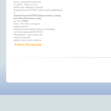
open_basedir restriction
in effect. File(/) is not
within the allowed path(s):
(/www/vhosts/57981:/tmp:/usr/local/lib/php)
in
/www/vhosts/57981/babycontact.ru/wp-
includes/functions.php
on line
1942
Error: Не могу создать
директорию
/www/vhosts/babycontact.ru/html/wp-
content/uploads/2026/08.
Проверьте, доступна ли
родительская
директория для записи.
Елена Бохорова