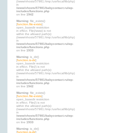
(/www/vhosts/57981:/tmp:/usr/local/lib/php)
in
/www/vhosts/57981/babycontact.ru/wp-
includes/functions.php
on line
1942
Warning
: file_exists()
[
function.file-exists
]:
open_basedir restriction
in effect. File(/www) is not
within the allowed path(s):
(/www/vhosts/57981:/tmp:/usr/local/lib/php)
in
/www/vhosts/57981/babycontact.ru/wp-
includes/functions.php
on line
1933
Warning
: is_dir()
[
function.is-dir
]:
open_basedir restriction
in effect. File(/) is not
within the allowed path(s):
(/www/vhosts/57981:/tmp:/usr/local/lib/php)
in
/www/vhosts/57981/babycontact.ru/wp-
includes/functions.php
on line
1942
Warning
: file_exists()
[
function.file-exists
]:
open_basedir restriction
in effect. File(/) is not
within the allowed path(s):
(/www/vhosts/57981:/tmp:/usr/local/lib/php)
in
/www/vhosts/57981/babycontact.ru/wp-
includes/functions.php
on line
1933
Warning
: is_dir()
[
function.is-dir
]: