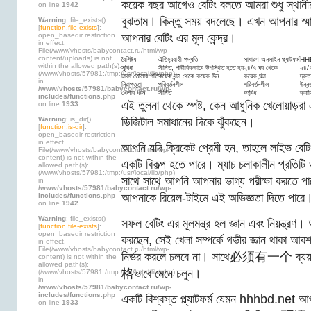
কয়েক বছর আগেও বেটিং বলতে আমরা শুধু স্থানীয় এ
on line
1942
বুঝতাম। কিন্তু সময় বদলেছে। এখন আপনার স্মা
Warning
: file_exists()
[
function.file-exists
]:
open_basedir restriction
আপনার বেটিং এর মূল কেন্দ্র।
in effect.
File(/www/vhosts/babycontact.ru/html/wp-
content/uploads) is not
বৈশিষ্ট্য
ঐতিহ্যবাহী পদ্ধতি
সাধারণ অনলাইন প্ল্যাটফর্ম
HH
within the allowed path(s):
সুবিধা
সীমিত, শারীরিকভাবে উপস্থিত হতে হয়
২৪/৭ ঘর থেকে
২৪/৭
(/www/vhosts/57981:/tmp:/usr/local/lib/php)
টাকা তোলার গতি
কয়েক ঘন্টা থেকে কয়েক দিন
কয়েক ঘন্টা
দ্রুত
in
নিরাপত্তা
পরিবর্তনশীল
পরিবর্তনশীল
উন্ন
/www/vhosts/57981/babycontact.ru/wp-
খেলার ধরন
সীমিত
বহুবিধ
ক্যা
includes/functions.php
এই তুলনা থেকে স্পষ্ট, কেন আধুনিক খেলোয়াড়র
on line
1933
Warning
: is_dir()
ডিজিটাল সমাধানের দিকে ঝুঁকছেন।
[
function.is-dir
]:
open_basedir restriction
in effect.
আপনি যদি ক্রিকেট প্রেমী হন, তাহলে লাইভ বেট
File(/www/vhosts/babycontact.ru/html/wp-
content) is not within the
একটি বিকল্প হতে পারে। ম্যাচ চলাকালীন প্রতিটি
allowed path(s):
(/www/vhosts/57981:/tmp:/usr/local/lib/php)
সাথে সাথে আপনি আপনার ভাগ্য পরীক্ষা করতে পার
in
/www/vhosts/57981/babycontact.ru/wp-
আপনাকে রিয়েল-টাইমে এই অভিজ্ঞতা দিতে পারে
includes/functions.php
on line
1942
Warning
: file_exists()
সফল বেটিং এর মূলমন্ত্র হল জ্ঞান এবং নিয়ন্ত্রণ।
[
function.file-exists
]:
open_basedir restriction
করছেন, সেই খেলা সম্পর্কে গভীর জ্ঞান থাকা আবশ
in effect.
File(/www/vhosts/babycontact.ru/html/wp-
নির্ভর করলে চলবে না। সাথে必须有一个 ব্যয়
content) is not within the
allowed path(s):
格ভাবে মেনে চলুন।
(/www/vhosts/57981:/tmp:/usr/local/lib/php)
in
/www/vhosts/57981/babycontact.ru/wp-
includes/functions.php
একটি বিশ্বস্ত প্ল্যাটফর্ম যেমন hhhbd.net আপ
on line
1933