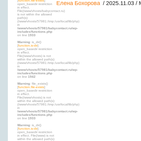
[
function.file-exists
]:
Елена Бохорова
/ 2025.11.03 /
open_basedir restriction
in effect.
File(/www/vhosts/babycontact.ru)
is not within the allowed
path(s):
(/www/vhosts/57981:/tmp:/usr/local/lib/php)
in
/www/vhosts/57981/babycontact.ru/wp-
includes/functions.php
on line
1933
Warning
: is_dir()
[
function.is-dir
]:
open_basedir restriction
in effect.
File(/www/vhosts) is not
within the allowed path(s):
(/www/vhosts/57981:/tmp:/usr/local/lib/php)
in
/www/vhosts/57981/babycontact.ru/wp-
includes/functions.php
on line
1942
Warning
: file_exists()
[
function.file-exists
]:
open_basedir restriction
in effect.
File(/www/vhosts) is not
within the allowed path(s):
(/www/vhosts/57981:/tmp:/usr/local/lib/php)
in
/www/vhosts/57981/babycontact.ru/wp-
includes/functions.php
on line
1933
Warning
: is_dir()
[
function.is-dir
]:
open_basedir restriction
in effect. File(/www) is not
within the allowed path(s):