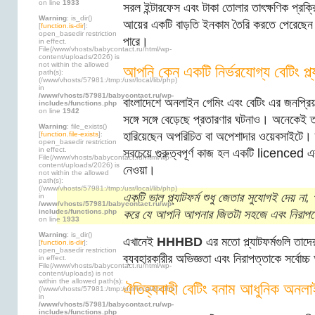
on line
1933
সরল ইন্টারফেস এবং টাকা তোলার তাৎক্ষণিক প্রক্র
Warning
: is_dir()
আয়ের একটি বাড়তি ইনকাম তৈরি করতে পেরেছে
[
function.is-dir
]:
open_basedir restriction
পারে।
in effect.
File(/www/vhosts/babycontact.ru/html/wp-
content/uploads/2026) is
not within the allowed
আপনি কেন একটি নির্ভরযোগ্য বেটিং প্ল্
path(s):
(/www/vhosts/57981:/tmp:/usr/local/lib/php)
in
/www/vhosts/57981/babycontact.ru/wp-
বাংলাদেশে অনলাইন গেমিং এবং বেটিং এর জনপ্রিয
includes/functions.php
on line
1942
সঙ্গে সঙ্গে বেড়েছে প্রতারণার ঘটনাও। অনেকেই তা
Warning
: file_exists()
হারিয়েছেন অপরিচিত বা অপেশাদার ওয়েবসাইটে
[
function.file-exists
]:
open_basedir restriction
in effect.
সবচেয়ে গুরুত্বপূর্ণ কাজ হল একটি licenced এবং 
File(/www/vhosts/babycontact.ru/html/wp-
content/uploads/2026) is
নেওয়া।
not within the allowed
path(s):
(/www/vhosts/57981:/tmp:/usr/local/lib/php)
একটি ভাল প্ল্যাটফর্ম শুধু জেতার সুযোগই দেয় না, 
in
/www/vhosts/57981/babycontact.ru/wp-
includes/functions.php
করে যে আপনি আপনার জিতটা সহজে এবং নিরাপদ
on line
1933
Warning
: is_dir()
এখানেই
HHHBD
এর মতো প্ল্যাটফর্মগুলি তাদে
[
function.is-dir
]:
open_basedir restriction
ব্যবহারকারীর অভিজ্ঞতা এবং নিরাপত্তাকে সর্বোচ্
in effect.
File(/www/vhosts/babycontact.ru/html/wp-
content/uploads) is not
within the allowed path(s):
ঐতিহ্যবাহী বেটিং বনাম আধুনিক অনলাইন 
(/www/vhosts/57981:/tmp:/usr/local/lib/php)
in
/www/vhosts/57981/babycontact.ru/wp-
includes/functions.php