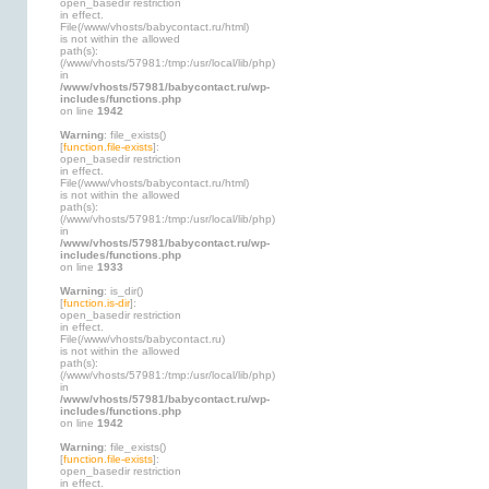
open_basedir restriction
in effect.
File(/www/vhosts/babycontact.ru/html)
is not within the allowed
path(s):
(/www/vhosts/57981:/tmp:/usr/local/lib/php)
in
/www/vhosts/57981/babycontact.ru/wp-
includes/functions.php
on line
1942
Warning
: file_exists()
[
function.file-exists
]:
open_basedir restriction
in effect.
File(/www/vhosts/babycontact.ru/html)
is not within the allowed
path(s):
(/www/vhosts/57981:/tmp:/usr/local/lib/php)
in
/www/vhosts/57981/babycontact.ru/wp-
includes/functions.php
on line
1933
Warning
: is_dir()
[
function.is-dir
]:
open_basedir restriction
in effect.
File(/www/vhosts/babycontact.ru)
is not within the allowed
path(s):
(/www/vhosts/57981:/tmp:/usr/local/lib/php)
in
/www/vhosts/57981/babycontact.ru/wp-
includes/functions.php
on line
1942
Warning
: file_exists()
[
function.file-exists
]:
open_basedir restriction
in effect.