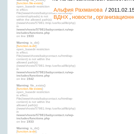
[
function.file-exists
]:
open_basedir restriction
Альфия Рахманова
/ 2011.02.15
in effect.
File(/www/vhosts/babycontact.ru/html/wp-
ВДНХ
,
новости
,
организационн
content/uploads) is not
within the allowed path(s):
(/www/vhosts/57981:/tmp:/usr/local/lib/php)
in
/www/vhosts/57981/babycontact.ru/wp-
includes/functions.php
on line
1933
Warning
: is_dir()
[
function.is-dir
]:
open_basedir restriction
in effect.
File(/www/vhosts/babycontact.ru/html/wp-
content) is not within the
allowed path(s):
(/www/vhosts/57981:/tmp:/usr/local/lib/php)
in
/www/vhosts/57981/babycontact.ru/wp-
includes/functions.php
on line
1942
Warning
: file_exists()
[
function.file-exists
]:
open_basedir restriction
in effect.
File(/www/vhosts/babycontact.ru/html/wp-
content) is not within the
allowed path(s):
(/www/vhosts/57981:/tmp:/usr/local/lib/php)
in
/www/vhosts/57981/babycontact.ru/wp-
includes/functions.php
on line
1933
Warning
: is_dir()
[
function.is-dir
]: