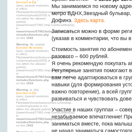
[
function.is-dir
]:
Мы занимаемся по новому адре
open_basedir restriction
in effect.
File(/www/vhosts/babycontact.ru/html/wp-
метро ВДНХ,Звездный бульвар, 
content/uploads/2026) is
not within the allowed
Дофинэ.
Здесь карта.
path(s):
(/www/vhosts/57981:/tmp:/usr/local/lib/php)
in
Записаться можно в форме рег
/www/vhosts/57981/babycontact.ru/wp-
includes/functions.php
(указав в комментарии, что вы в
on line
1942
Warning
: file_exists()
[
function.file-exists
]:
Стоимость занятия по абонемен
open_basedir restriction
in effect.
разового – 600 рублей.
File(/www/vhosts/babycontact.ru/html/wp-
content/uploads/2026) is
Я очень рекомендую покупать а
not within the allowed
path(s):
Регулярные занятия помогают 
(/www/vhosts/57981:/tmp:/usr/local/lib/php)
in
вам легче адаптироваться в гру
/www/vhosts/57981/babycontact.ru/wp-
includes/functions.php
on line
1933
навыки (для формирования уст
Warning
: is_dir()
важно повторение), а всей груп
[
function.is-dir
]:
open_basedir restriction
развиваться и чувствовать дове
in effect.
File(/www/vhosts/babycontact.ru/html/wp-
content/uploads) is not
Участие в наших группах – сов
within the allowed path(s):
(/www/vhosts/57981:/tmp:/usr/local/lib/php)
незабываемое впечатление! Пр
in
/www/vhosts/57981/babycontact.ru/wp-
includes/functions.php
заниматься вместе, пока малыш
on line
1942
не начал заниматься самостояте
Warning
: file_exists()