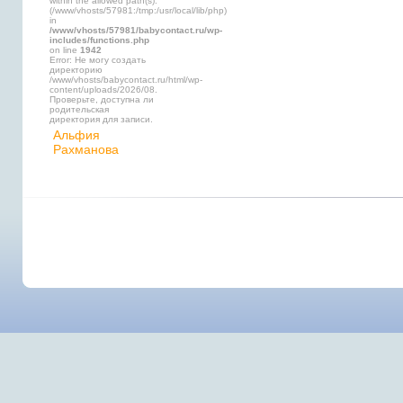
within the allowed path(s):
(/www/vhosts/57981:/tmp:/usr/local/lib/php)
in
/www/vhosts/57981/babycontact.ru/wp-
includes/functions.php
on line
1942
Error: Не могу создать
директорию
/www/vhosts/babycontact.ru/html/wp-
content/uploads/2026/08.
Проверьте, доступна ли
родительская
директория для записи.
Альфия
Рахманова