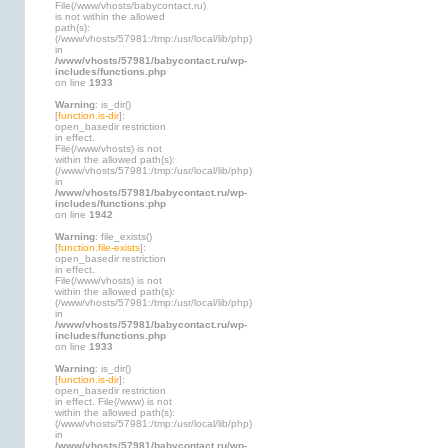
File(/www/vhosts/babycontact.ru)
is not within the allowed
path(s):
(/www/vhosts/57981:/tmp:/usr/local/lib/php)
in
/www/vhosts/57981/babycontact.ru/wp-
includes/functions.php
on line
1933
Warning
: is_dir()
[
function.is-dir
]:
open_basedir restriction
in effect.
File(/www/vhosts) is not
within the allowed path(s):
(/www/vhosts/57981:/tmp:/usr/local/lib/php)
in
/www/vhosts/57981/babycontact.ru/wp-
includes/functions.php
on line
1942
Warning
: file_exists()
[
function.file-exists
]:
open_basedir restriction
in effect.
File(/www/vhosts) is not
within the allowed path(s):
(/www/vhosts/57981:/tmp:/usr/local/lib/php)
in
/www/vhosts/57981/babycontact.ru/wp-
includes/functions.php
on line
1933
Warning
: is_dir()
[
function.is-dir
]:
open_basedir restriction
in effect. File(/www) is not
within the allowed path(s):
(/www/vhosts/57981:/tmp:/usr/local/lib/php)
in
/www/vhosts/57981/babycontact.ru/wp-