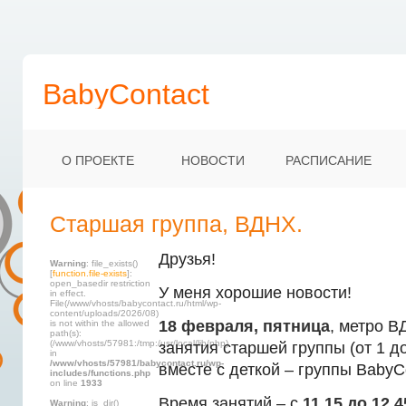
BabyContact
О ПРОЕКТЕ
НОВОСТИ
РАСПИСАНИЕ
Старшая группа, ВДНХ.
Друзья!
Warning
: file_exists()
[
function.file-exists
]:
open_basedir restriction
У меня хорошие новости!
in effect.
File(/www/vhosts/babycontact.ru/html/wp-
content/uploads/2026/08)
18 февраля, пятница
, метро В
is not within the allowed
path(s):
(/www/vhosts/57981:/tmp:/usr/local/lib/php)
занятия старшей группы (от 1 до
in
/www/vhosts/57981/babycontact.ru/wp-
вместе с деткой – группы BabyCo
includes/functions.php
on line
1933
Время занятий – с
11.15 до 12.4
Warning
: is_dir()