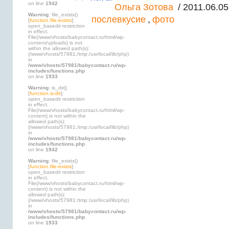
on line
1942
Ольга Зотова
/ 2011.06.05
Warning
: file_exists()
послевкусие
,
фото
[
function.file-exists
]:
open_basedir restriction
in effect.
File(/www/vhosts/babycontact.ru/html/wp-
content/uploads) is not
within the allowed path(s):
(/www/vhosts/57981:/tmp:/usr/local/lib/php)
in
/www/vhosts/57981/babycontact.ru/wp-
includes/functions.php
on line
1933
Warning
: is_dir()
[
function.is-dir
]:
open_basedir restriction
in effect.
File(/www/vhosts/babycontact.ru/html/wp-
content) is not within the
allowed path(s):
(/www/vhosts/57981:/tmp:/usr/local/lib/php)
in
/www/vhosts/57981/babycontact.ru/wp-
includes/functions.php
on line
1942
Warning
: file_exists()
[
function.file-exists
]:
open_basedir restriction
in effect.
File(/www/vhosts/babycontact.ru/html/wp-
content) is not within the
allowed path(s):
(/www/vhosts/57981:/tmp:/usr/local/lib/php)
in
/www/vhosts/57981/babycontact.ru/wp-
includes/functions.php
on line
1933