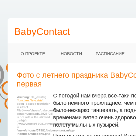
BabyContact
О ПРОЕКТЕ
НОВОСТИ
РАСПИСАНИЕ
Фото с летнего праздника BabyCon
первая
С погодой нам вчера все-таки п
Warning
: file_exists()
[
function.file-exists
]:
было немного прохладнее, чем 
open_basedir restriction
in effect.
было нежарко танцевать, а по
File(/www/vhosts/babycontact.ru/html/wp-
content/uploads/2026/08)
временами ветер очень здорово
is not within the allowed
path(s):
полету мыльных пузырей.
(/www/vhosts/57981:/tmp:/usr/local/lib/php)
in
/www/vhosts/57981/babycontact.ru/wp-
includes/functions.php