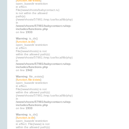
[
function.file-exists
]:
open_basedir restriction
in effect.
File(/www/vhosts/babycontact.ru)
is not within the allowed
path(s):
(/www/vhosts/57981:/tmp:/usr/local/lib/php)
in
/www/vhosts/57981/babycontact.ru/wp-
includes/functions.php
on line
1933
Warning
: is_dir()
[
function.is-dir
]:
open_basedir restriction
in effect.
File(/www/vhosts) is not
within the allowed path(s):
(/www/vhosts/57981:/tmp:/usr/local/lib/php)
in
/www/vhosts/57981/babycontact.ru/wp-
includes/functions.php
on line
1942
Warning
: file_exists()
[
function.file-exists
]:
open_basedir restriction
in effect.
File(/www/vhosts) is not
within the allowed path(s):
(/www/vhosts/57981:/tmp:/usr/local/lib/php)
in
/www/vhosts/57981/babycontact.ru/wp-
includes/functions.php
on line
1933
Warning
: is_dir()
[
function.is-dir
]:
open_basedir restriction
in effect. File(/www) is not
within the allowed path(s):