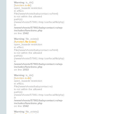
Warning
: is_dir()
[
function.is-dir
]:
open_basedir restriction
in effect.
File(/www/vhosts/babycontact.ru/html)
is not within the allowed
path(s):
(/www/vhosts/57981:/tmp:/usr/local/lib/php)
in
/www/vhosts/57981/babycontact.ru/wp-
includes/functions.php
on line
1942
Warning
: file_exists()
[
function.file-exists
]:
open_basedir restriction
in effect.
File(/www/vhosts/babycontact.ru/html)
is not within the allowed
path(s):
(/www/vhosts/57981:/tmp:/usr/local/lib/php)
in
/www/vhosts/57981/babycontact.ru/wp-
includes/functions.php
on line
1933
Warning
: is_dir()
[
function.is-dir
]:
open_basedir restriction
in effect.
File(/www/vhosts/babycontact.ru)
is not within the allowed
path(s):
(/www/vhosts/57981:/tmp:/usr/local/lib/php)
in
/www/vhosts/57981/babycontact.ru/wp-
includes/functions.php
on line
1942
Warning
: file_exists()