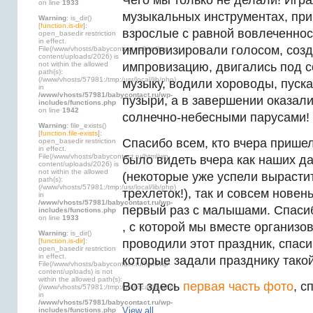
Чего мы только не делали! Игра
on line
1933
музыкальных инструментах, при
Warning
: is_dir()
[
function.is-dir
]:
взрослые с равной вовлеченнос
open_basedir restriction
in effect.
импровизировали голосом, соз
File(/www/vhosts/babycontact.ru/html/wp-
content/uploads/2026) is
not within the allowed
импровизацию, двигались под 
path(s):
(/www/vhosts/57981:/tmp:/usr/local/lib/php)
музыку, водили хороводы, пус
in
/www/vhosts/57981/babycontact.ru/wp-
пузыри, а в завершении оказал
includes/functions.php
on line
1942
солнечно-небесными парусами!
Warning
: file_exists()
[
function.file-exists
]:
Спасибо всем, кто вчера прише
open_basedir restriction
in effect.
File(/www/vhosts/babycontact.ru/html/wp-
было видеть вчера как наших д
content/uploads/2026) is
not within the allowed
(некоторые уже успели вырастит
path(s):
(/www/vhosts/57981:/tmp:/usr/local/lib/php)
трехлеток!), так и совсем нове
in
/www/vhosts/57981/babycontact.ru/wp-
первый раз с малышами. Спаси
includes/functions.php
on line
1933
, с которой мы вместе организо
Warning
: is_dir()
[
function.is-dir
]:
проводили этот праздник, спас
open_basedir restriction
in effect.
которые задали празднику такой
File(/www/vhosts/babycontact.ru/html/wp-
content/uploads) is not
within the allowed path(s):
Вот здесь
первая часть фото
, с
(/www/vhosts/57981:/tmp:/usr/local/lib/php)
in
/www/vhosts/57981/babycontact.ru/wp-
View all
includes/functions.php