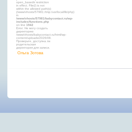
open_basedir restriction
in effect. File(/) is not
within the allowed path(s):
(/www/vhosts/57981:/tmp:/usr/local/lib/php)
in
/www/vhosts/57981/babycontact.ru/wp-
includes/functions.php
on line
1942
Error: Не могу создать
директорию
/www/vhosts/babycontact.ru/html/wp-
content/uploads/2026/08.
Проверьте, доступна ли
родительская
директория для записи.
Ольга Зотова