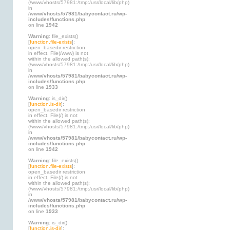
(/www/vhosts/57981:/tmp:/usr/local/lib/php)
in
/www/vhosts/57981/babycontact.ru/wp-
includes/functions.php
on line
1942
Warning
: file_exists()
[
function.file-exists
]:
open_basedir restriction
in effect. File(/www) is not
within the allowed path(s):
(/www/vhosts/57981:/tmp:/usr/local/lib/php)
in
/www/vhosts/57981/babycontact.ru/wp-
includes/functions.php
on line
1933
Warning
: is_dir()
[
function.is-dir
]:
open_basedir restriction
in effect. File(/) is not
within the allowed path(s):
(/www/vhosts/57981:/tmp:/usr/local/lib/php)
in
/www/vhosts/57981/babycontact.ru/wp-
includes/functions.php
on line
1942
Warning
: file_exists()
[
function.file-exists
]:
open_basedir restriction
in effect. File(/) is not
within the allowed path(s):
(/www/vhosts/57981:/tmp:/usr/local/lib/php)
in
/www/vhosts/57981/babycontact.ru/wp-
includes/functions.php
on line
1933
Warning
: is_dir()
[
function.is-dir
]: