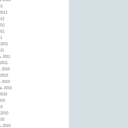
15
2013
012
011
011
11
 2011
011
ь 2011
2011
 2010
 2010
 2010
ь 2010
2010
010
10
 2010
010
ь 2010