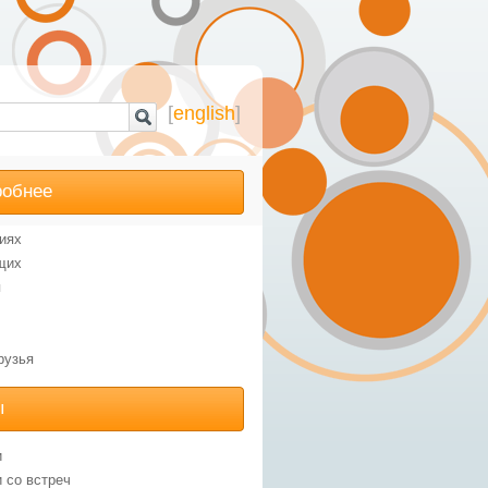
[
english
]
робнее
иях
щих
я
рузья
ы
и
 со встреч