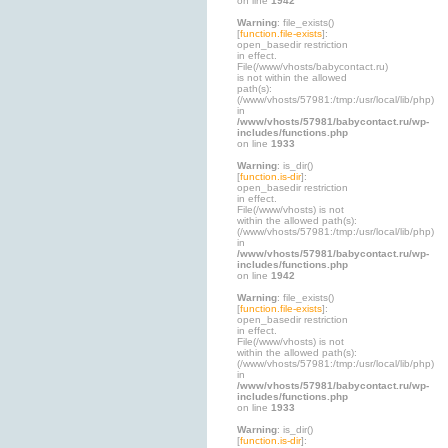
on line
1942
Warning
: file_exists()
[
function.file-exists
]:
open_basedir restriction
in effect.
File(/www/vhosts/babycontact.ru)
is not within the allowed
path(s):
(/www/vhosts/57981:/tmp:/usr/local/lib/php)
in
/www/vhosts/57981/babycontact.ru/wp-
includes/functions.php
on line
1933
Warning
: is_dir()
[
function.is-dir
]:
open_basedir restriction
in effect.
File(/www/vhosts) is not
within the allowed path(s):
(/www/vhosts/57981:/tmp:/usr/local/lib/php)
in
/www/vhosts/57981/babycontact.ru/wp-
includes/functions.php
on line
1942
Warning
: file_exists()
[
function.file-exists
]:
open_basedir restriction
in effect.
File(/www/vhosts) is not
within the allowed path(s):
(/www/vhosts/57981:/tmp:/usr/local/lib/php)
in
/www/vhosts/57981/babycontact.ru/wp-
includes/functions.php
on line
1933
Warning
: is_dir()
[
function.is-dir
]: