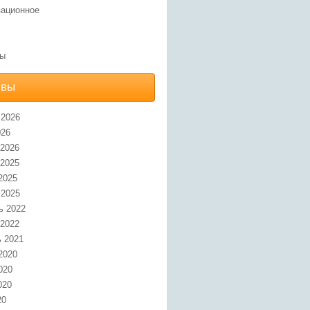
зационное
ы
ивы
 2026
026
 2026
 2025
2025
 2025
ь 2022
 2022
 2021
2020
020
020
20