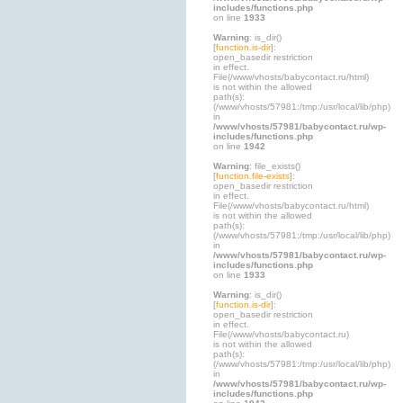
includes/functions.php
on line
1933
Warning
: is_dir()
[
function.is-dir
]:
open_basedir restriction
in effect.
File(/www/vhosts/babycontact.ru/html)
is not within the allowed
path(s):
(/www/vhosts/57981:/tmp:/usr/local/lib/php)
in
/www/vhosts/57981/babycontact.ru/wp-
includes/functions.php
on line
1942
Warning
: file_exists()
[
function.file-exists
]:
open_basedir restriction
in effect.
File(/www/vhosts/babycontact.ru/html)
is not within the allowed
path(s):
(/www/vhosts/57981:/tmp:/usr/local/lib/php)
in
/www/vhosts/57981/babycontact.ru/wp-
includes/functions.php
on line
1933
Warning
: is_dir()
[
function.is-dir
]:
open_basedir restriction
in effect.
File(/www/vhosts/babycontact.ru)
is not within the allowed
path(s):
(/www/vhosts/57981:/tmp:/usr/local/lib/php)
in
/www/vhosts/57981/babycontact.ru/wp-
includes/functions.php