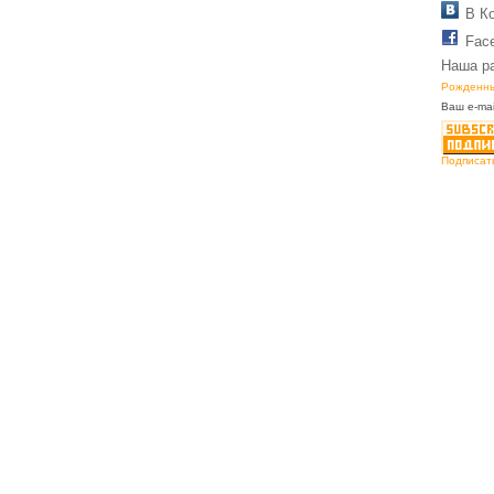
В К
Fac
Наша р
Рожденны
Ваш e-mai
Подписат