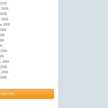
 2010
 2009
 2009
 2009
ь 2009
2009
009
009
09
 2009
009
ь 2009
 2009
 2008
 2008
бщество