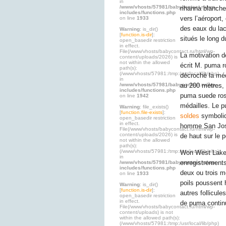
in
/www/vhosts/57981/babycontact.ru/wp-
rihanna blanche
includes/functions.php
vers l’aéroport
on line
1933
des eaux du lac
Warning
: is_dir()
[
function.is-dir
]:
situés le long d
open_basedir restriction
in effect.
File(/www/vhosts/babycontact.ru/html/wp-
La motivation d
content/uploads/2026) is
not within the allowed
écrit M. puma 
path(s):
(/www/vhosts/57981:/tmp:/usr/local/lib/php)
décroché la méd
in
/www/vhosts/57981/babycontact.ru/wp-
au 200 mètres,
includes/functions.php
puma suede rose
on line
1942
médailles. Le
Warning
: file_exists()
[
function.file-exists
]:
soldes
symboliq
open_basedir restriction
in effect.
homme San Jose
File(/www/vhosts/babycontact.ru/html/wp-
content/uploads/2026) is
de haut sur le 
not within the allowed
path(s):
(/www/vhosts/57981:/tmp:/usr/local/lib/php)
Won West Lakel
in
enregistrements
/www/vhosts/57981/babycontact.ru/wp-
includes/functions.php
deux ou trois 
on line
1933
poils poussent
Warning
: is_dir()
[
function.is-dir
]:
autres follicul
open_basedir restriction
in effect.
de puma conti
File(/www/vhosts/babycontact.ru/html/wp-
content/uploads) is not
within the allowed path(s):
(/www/vhosts/57981:/tmp:/usr/local/lib/php)