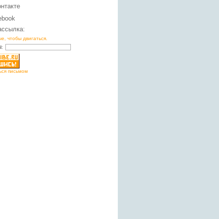
онтакте
ebook
ассылка:
е, чтобы двигаться.
l:
ься письмом