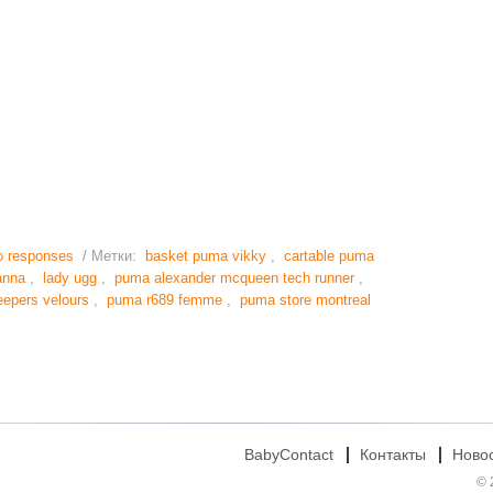
o responses
/ Метки:
basket puma vikky
,
cartable puma
anna
,
lady ugg
,
puma alexander mcqueen tech runner
,
epers velours
,
puma r689 femme
,
puma store montreal
BabyContact
Контакты
Ново
© 