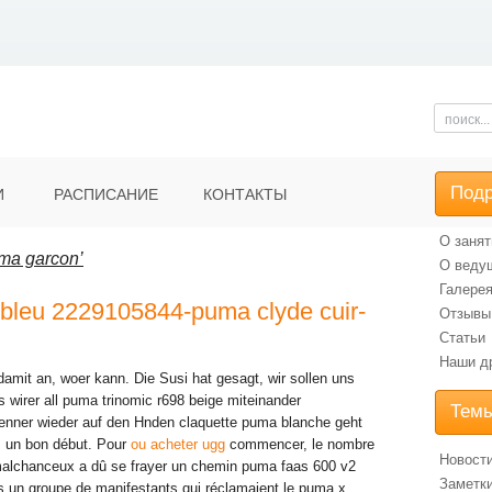
Под
И
РАСПИСАНИЕ
КОНТАКТЫ
О занят
ma garcon’
О веду
Галере
leu 2229105844-puma clyde cuir-
Отзывы
Статьи
Наши д
 damit an, woer kann. Die Susi hat gesagt, wir sollen uns
wirer all puma trinomic r698 beige miteinander
Тем
nner wieder auf den Hnden claquette puma blanche geht
as un bon début. Pour
ou acheter ugg
commencer, le nombre
Новост
alchanceux a dû se frayer un chemin puma faas 600 v2
Заметки
 un groupe de manifestants qui réclamaient le puma x