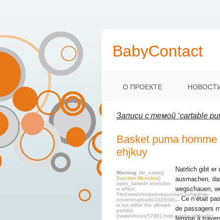
BabyContact
О ПРОЕКТЕ
НОВОСТ
Записи с темой ‘cartable pu
Basket puma homme b
ehjkuy
Natrlich gibt er
Warning
: file_exists()
[
function.file-exists
]:
ausmachen, das 
open_basedir restriction
wegschauen, we
in effect.
File(/www/vhosts/babycontact.ru/html/wp-
.. Ce n’était p
content/uploads/2026/08)
is not within the allowed
de passagers m
path(s):
(/www/vhosts/57981:/tmp:/usr/local/lib/php)
femme à travers