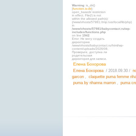
Warning
: is_dir()
[
function.is-dir
]:
open_basedir restriction
in effect. File(/) is not
within the allowed path(s):
(/www/vhosts/57981:/tmp:/usr/local/lib/php)
in
/www/vhosts/57981/babycontact.ru/wp-
includes/functions.php
on line
1942
Error: Не могу создать
директорию
/www/vhosts/babycontact.ru/html/wp-
content/uploads/2026/08.
Проверьте, доступна ли
родительская
директория для записи.
Елена Бохорова
Елена Бохорова
/ 2018.09.30 /
n
garcon
,
claquette puma femme rih
puma by rihanna marron
,
puma cre