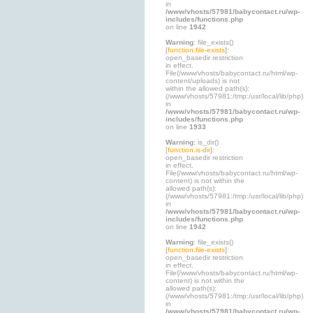
in
/www/vhosts/57981/babycontact.ru/wp-
includes/functions.php
on line
1942
Warning
: file_exists()
[
function.file-exists
]:
open_basedir restriction
in effect.
File(/www/vhosts/babycontact.ru/html/wp-
content/uploads) is not
within the allowed path(s):
(/www/vhosts/57981:/tmp:/usr/local/lib/php)
in
/www/vhosts/57981/babycontact.ru/wp-
includes/functions.php
on line
1933
Warning
: is_dir()
[
function.is-dir
]:
open_basedir restriction
in effect.
File(/www/vhosts/babycontact.ru/html/wp-
content) is not within the
allowed path(s):
(/www/vhosts/57981:/tmp:/usr/local/lib/php)
in
/www/vhosts/57981/babycontact.ru/wp-
includes/functions.php
on line
1942
Warning
: file_exists()
[
function.file-exists
]:
open_basedir restriction
in effect.
File(/www/vhosts/babycontact.ru/html/wp-
content) is not within the
allowed path(s):
(/www/vhosts/57981:/tmp:/usr/local/lib/php)
in
/www/vhosts/57981/babycontact.ru/wp-