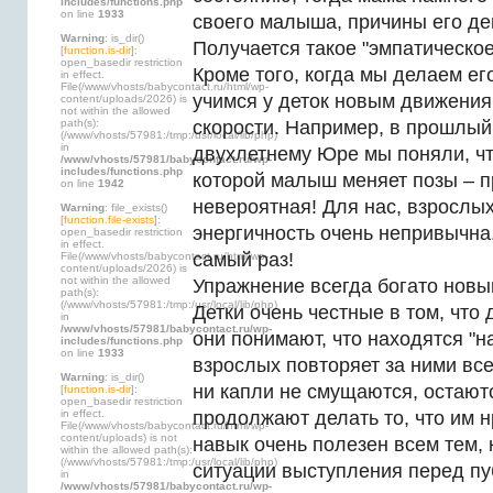
includes/functions.php
on line
1933
своего малыша, причины его де
Warning
: is_dir()
Получается такое "эмпатическо
[
function.is-dir
]:
open_basedir restriction
Кроме того, когда мы делаем ег
in effect.
File(/www/vhosts/babycontact.ru/html/wp-
учимся у деток новым движения
content/uploads/2026) is
not within the allowed
path(s):
скорости. Например, в прошлый
(/www/vhosts/57981:/tmp:/usr/local/lib/php)
in
двухлетнему Юре мы поняли, что
/www/vhosts/57981/babycontact.ru/wp-
includes/functions.php
которой малыш меняет позы – п
on line
1942
невероятная! Для нас, взрослых
Warning
: file_exists()
[
function.file-exists
]:
энергичность очень непривычна,
open_basedir restriction
in effect.
самый раз!
File(/www/vhosts/babycontact.ru/html/wp-
content/uploads/2026) is
not within the allowed
Упражнение всегда богато нов
path(s):
(/www/vhosts/57981:/tmp:/usr/local/lib/php)
Детки очень честные в том, что 
in
/www/vhosts/57981/babycontact.ru/wp-
они понимают, что находятся "на
includes/functions.php
on line
1933
взрослых повторяет за ними все
Warning
: is_dir()
ни капли не смущаются, остают
[
function.is-dir
]:
open_basedir restriction
in effect.
продолжают делать то, что им н
File(/www/vhosts/babycontact.ru/html/wp-
content/uploads) is not
навык очень полезен всем тем, 
within the allowed path(s):
(/www/vhosts/57981:/tmp:/usr/local/lib/php)
ситуации выступления перед пу
in
/www/vhosts/57981/babycontact.ru/wp-