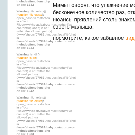
includes/functions.php
Мамы говорят, что упажнение м
on line
1942
бесконечное количество раз, о
Warning
: file_exists()
[
function.file-exists
]:
open_basedir restriction
нюансы прявлений столь знаком
in effect.
File(/www/vhosts/babycontact.ru/html/wp-
своего малыша.
content/uploads) is not
within the allowed path(s):
(/www/vhosts/57981:/tmp:/usr/local/lib/php)
посмотрите, какое забавное
вид
in
/www/vhosts/57981/babycontact.ru/wp-
includes/functions.php
on line
1933
Warning
: is_dir()
[
function.is-dir
]:
open_basedir restriction
in effect.
File(/www/vhosts/babycontact.ru/html/wp-
content) is not within the
allowed path(s):
(/www/vhosts/57981:/tmp:/usr/local/lib/php)
in
/www/vhosts/57981/babycontact.ru/wp-
includes/functions.php
on line
1942
Warning
: file_exists()
[
function.file-exists
]:
open_basedir restriction
in effect.
File(/www/vhosts/babycontact.ru/html/wp-
content) is not within the
allowed path(s):
(/www/vhosts/57981:/tmp:/usr/local/lib/php)
in
/www/vhosts/57981/babycontact.ru/wp-
includes/functions.php
on line
1933