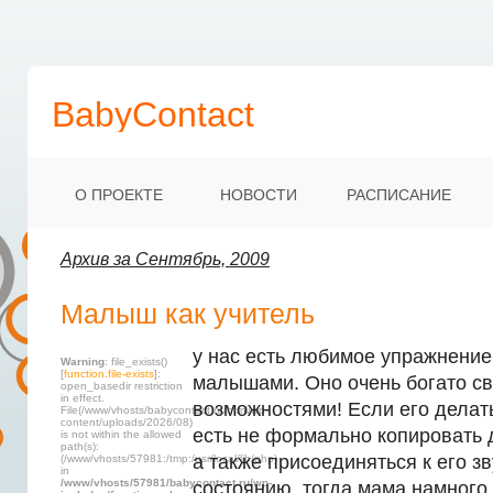
BabyContact
О ПРОЕКТЕ
НОВОСТИ
РАСПИСАНИЕ
Архив за Сентябрь, 2009
Малыш как учитель
у нас есть любимое упражнение
Warning
: file_exists()
[
function.file-exists
]:
малышами. Оно очень богато с
open_basedir restriction
in effect.
возможностями! Если его делат
File(/www/vhosts/babycontact.ru/html/wp-
content/uploads/2026/08)
есть не формально копировать
is not within the allowed
path(s):
а также присоединяться к его з
(/www/vhosts/57981:/tmp:/usr/local/lib/php)
in
/www/vhosts/57981/babycontact.ru/wp-
состоянию, тогда мама намного