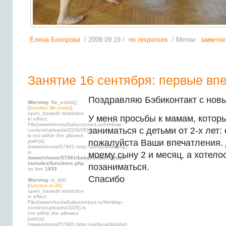
Елена Бохорова
/ 2009.09.19 /
no responses
/ Метки:
заметки
Занятие 16 сентября: первые вп
Поздравляю Бэбиконтакт с нов
Warning
: file_exists()
[
function.file-exists
]:
open_basedir restriction
У меня просьбы к мамам, котор
in effect.
File(/www/vhosts/babycontact.ru/html/wp-
заниматься с детьми от 2-х лет:
content/uploads/2026/08)
is not within the allowed
пожалуйста Ваши впечатления. Д
path(s):
(/www/vhosts/57981:/tmp:/usr/local/lib/php)
in
моему сыну 2 и месяц, а хотело
/www/vhosts/57981/babycontact.ru/wp-
includes/functions.php
позаниматься.
on line
1933
Спасибо
Warning
: is_dir()
[
function.is-dir
]:
open_basedir restriction
in effect.
File(/www/vhosts/babycontact.ru/html/wp-
content/uploads/2026) is
not within the allowed
path(s):
(/www/vhosts/57981:/tmp:/usr/local/lib/php)