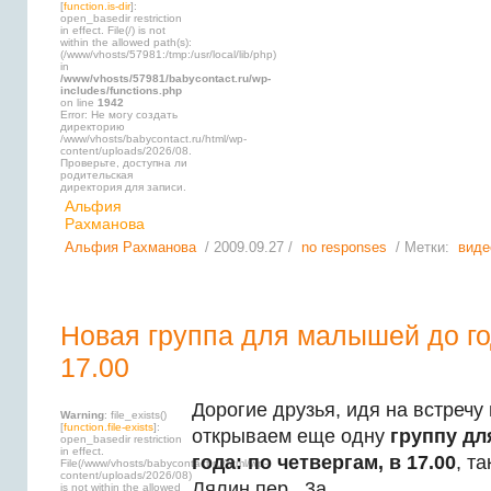
[
function.is-dir
]:
open_basedir restriction
in effect. File(/) is not
within the allowed path(s):
(/www/vhosts/57981:/tmp:/usr/local/lib/php)
in
/www/vhosts/57981/babycontact.ru/wp-
includes/functions.php
on line
1942
Error: Не могу создать
директорию
/www/vhosts/babycontact.ru/html/wp-
content/uploads/2026/08.
Проверьте, доступна ли
родительская
директория для записи.
Альфия
Рахманова
Альфия Рахманова
/ 2009.09.27 /
no responses
/ Метки:
виде
Новая группа для малышей до год
17.00
Дорогие друзья, идя на встреч
Warning
: file_exists()
[
function.file-exists
]:
открываем еще одну
группу дл
open_basedir restriction
in effect.
года: по четвергам, в 17.00
, т
File(/www/vhosts/babycontact.ru/html/wp-
content/uploads/2026/08)
Лялин пер., 3а.
is not within the allowed