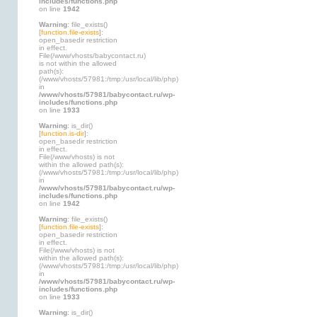
includes/functions.php
on line
1942
Warning
: file_exists()
[
function.file-exists
]:
open_basedir restriction
in effect.
File(/www/vhosts/babycontact.ru)
is not within the allowed
path(s):
(/www/vhosts/57981:/tmp:/usr/local/lib/php)
in
/www/vhosts/57981/babycontact.ru/wp-
includes/functions.php
on line
1933
Warning
: is_dir()
[
function.is-dir
]:
open_basedir restriction
in effect.
File(/www/vhosts) is not
within the allowed path(s):
(/www/vhosts/57981:/tmp:/usr/local/lib/php)
in
/www/vhosts/57981/babycontact.ru/wp-
includes/functions.php
on line
1942
Warning
: file_exists()
[
function.file-exists
]:
open_basedir restriction
in effect.
File(/www/vhosts) is not
within the allowed path(s):
(/www/vhosts/57981:/tmp:/usr/local/lib/php)
in
/www/vhosts/57981/babycontact.ru/wp-
includes/functions.php
on line
1933
Warning
: is_dir()