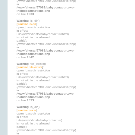
(/www/vhosts/57981:/tmp:/usr/local/lib/php)
in
/www/vhosts/57981/babycontact.ru/wp-
includes/functions.php
on line
1933
Warning
: is_dir()
[
function.is-dir
]:
open_basedir restriction
in effect.
File(/www/vhosts/babycontact.ru/html)
is not within the allowed
path(s):
(/www/vhosts/57981:/tmp:/usr/local/lib/php)
in
/www/vhosts/57981/babycontact.ru/wp-
includes/functions.php
on line
1942
Warning
: file_exists()
[
function.file-exists
]:
open_basedir restriction
in effect.
File(/www/vhosts/babycontact.ru/html)
is not within the allowed
path(s):
(/www/vhosts/57981:/tmp:/usr/local/lib/php)
in
/www/vhosts/57981/babycontact.ru/wp-
includes/functions.php
on line
1933
Warning
: is_dir()
[
function.is-dir
]:
open_basedir restriction
in effect.
File(/www/vhosts/babycontact.ru)
is not within the allowed
path(s):
(/www/vhosts/57981:/tmp:/usr/local/lib/php)
in