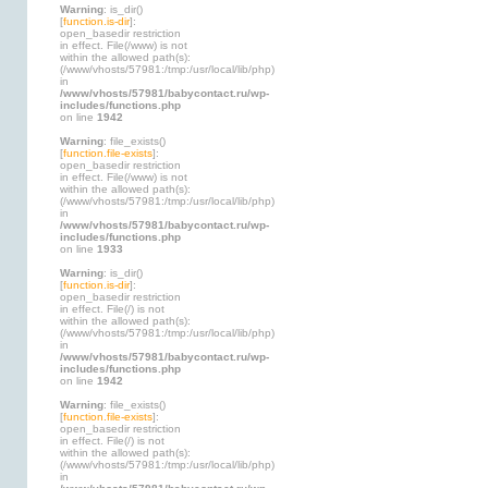
Warning
: is_dir()
[
function.is-dir
]:
open_basedir restriction
in effect. File(/www) is not
within the allowed path(s):
(/www/vhosts/57981:/tmp:/usr/local/lib/php)
in
/www/vhosts/57981/babycontact.ru/wp-
includes/functions.php
on line
1942
Warning
: file_exists()
[
function.file-exists
]:
open_basedir restriction
in effect. File(/www) is not
within the allowed path(s):
(/www/vhosts/57981:/tmp:/usr/local/lib/php)
in
/www/vhosts/57981/babycontact.ru/wp-
includes/functions.php
on line
1933
Warning
: is_dir()
[
function.is-dir
]:
open_basedir restriction
in effect. File(/) is not
within the allowed path(s):
(/www/vhosts/57981:/tmp:/usr/local/lib/php)
in
/www/vhosts/57981/babycontact.ru/wp-
includes/functions.php
on line
1942
Warning
: file_exists()
[
function.file-exists
]:
open_basedir restriction
in effect. File(/) is not
within the allowed path(s):
(/www/vhosts/57981:/tmp:/usr/local/lib/php)
in