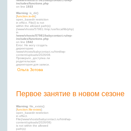
/www/vhosts/57981/babycontact.ru/wp-
includes/functions.php
on line
1933
Warning
: is_dir()
[
function.is-dir
]:
open_basedir restriction
in effect. File(/) is not
within the allowed path(s):
(/www/vhosts/57981:/tmp:/usr/local/lib/php)
in
/www/vhosts/57981/babycontact.ru/wp-
includes/functions.php
on line
1942
Error: Не могу создать
директорию
/www/vhosts/babycontact.ru/html/wp-
content/uploads/2026/08.
Проверьте, доступна ли
родительская
директория для записи.
Ольга Зотова
Первое занятие в новом сезоне
Warning
: file_exists()
[
function.file-exists
]:
open_basedir restriction
in effect.
File(/www/vhosts/babycontact.ru/html/wp-
content/uploads/2026/08)
is not within the allowed
path(s):