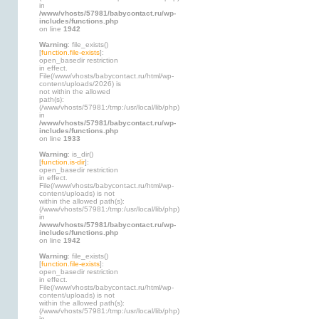
in
/www/vhosts/57981/babycontact.ru/wp-
includes/functions.php
on line
1942
Warning
: file_exists()
[
function.file-exists
]:
open_basedir restriction
in effect.
File(/www/vhosts/babycontact.ru/html/wp-
content/uploads/2026) is
not within the allowed
path(s):
(/www/vhosts/57981:/tmp:/usr/local/lib/php)
in
/www/vhosts/57981/babycontact.ru/wp-
includes/functions.php
on line
1933
Warning
: is_dir()
[
function.is-dir
]:
open_basedir restriction
in effect.
File(/www/vhosts/babycontact.ru/html/wp-
content/uploads) is not
within the allowed path(s):
(/www/vhosts/57981:/tmp:/usr/local/lib/php)
in
/www/vhosts/57981/babycontact.ru/wp-
includes/functions.php
on line
1942
Warning
: file_exists()
[
function.file-exists
]:
open_basedir restriction
in effect.
File(/www/vhosts/babycontact.ru/html/wp-
content/uploads) is not
within the allowed path(s):
(/www/vhosts/57981:/tmp:/usr/local/lib/php)
in