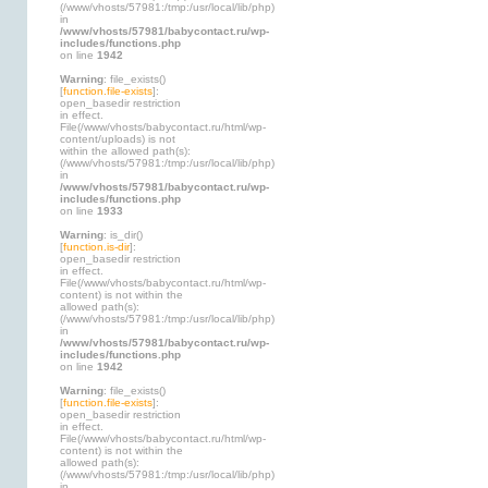
(/www/vhosts/57981:/tmp:/usr/local/lib/php)
in
/www/vhosts/57981/babycontact.ru/wp-
includes/functions.php
on line
1942
Warning
: file_exists()
[
function.file-exists
]:
open_basedir restriction
in effect.
File(/www/vhosts/babycontact.ru/html/wp-
content/uploads) is not
within the allowed path(s):
(/www/vhosts/57981:/tmp:/usr/local/lib/php)
in
/www/vhosts/57981/babycontact.ru/wp-
includes/functions.php
on line
1933
Warning
: is_dir()
[
function.is-dir
]:
open_basedir restriction
in effect.
File(/www/vhosts/babycontact.ru/html/wp-
content) is not within the
allowed path(s):
(/www/vhosts/57981:/tmp:/usr/local/lib/php)
in
/www/vhosts/57981/babycontact.ru/wp-
includes/functions.php
on line
1942
Warning
: file_exists()
[
function.file-exists
]:
open_basedir restriction
in effect.
File(/www/vhosts/babycontact.ru/html/wp-
content) is not within the
allowed path(s):
(/www/vhosts/57981:/tmp:/usr/local/lib/php)
in