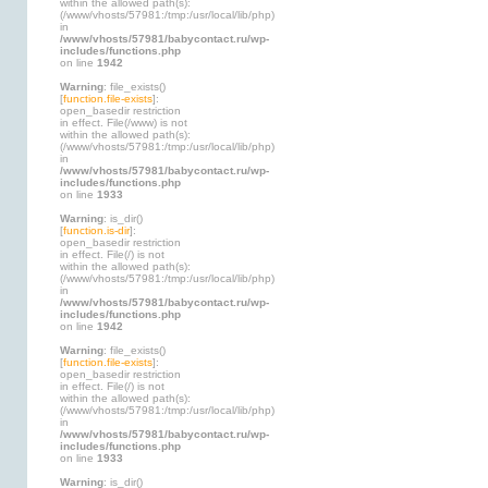
within the allowed path(s):
(/www/vhosts/57981:/tmp:/usr/local/lib/php)
in
/www/vhosts/57981/babycontact.ru/wp-
includes/functions.php
on line
1942
Warning
: file_exists()
[
function.file-exists
]:
open_basedir restriction
in effect. File(/www) is not
within the allowed path(s):
(/www/vhosts/57981:/tmp:/usr/local/lib/php)
in
/www/vhosts/57981/babycontact.ru/wp-
includes/functions.php
on line
1933
Warning
: is_dir()
[
function.is-dir
]:
open_basedir restriction
in effect. File(/) is not
within the allowed path(s):
(/www/vhosts/57981:/tmp:/usr/local/lib/php)
in
/www/vhosts/57981/babycontact.ru/wp-
includes/functions.php
on line
1942
Warning
: file_exists()
[
function.file-exists
]:
open_basedir restriction
in effect. File(/) is not
within the allowed path(s):
(/www/vhosts/57981:/tmp:/usr/local/lib/php)
in
/www/vhosts/57981/babycontact.ru/wp-
includes/functions.php
on line
1933
Warning
: is_dir()