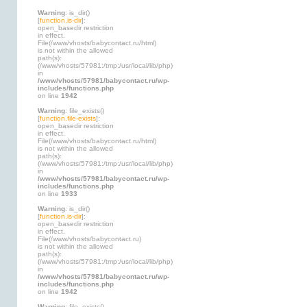
Warning
: is_dir()
[
function.is-dir
]:
open_basedir restriction
in effect.
File(/www/vhosts/babycontact.ru/html)
is not within the allowed
path(s):
(/www/vhosts/57981:/tmp:/usr/local/lib/php)
in
/www/vhosts/57981/babycontact.ru/wp-
includes/functions.php
on line
1942
Warning
: file_exists()
[
function.file-exists
]:
open_basedir restriction
in effect.
File(/www/vhosts/babycontact.ru/html)
is not within the allowed
path(s):
(/www/vhosts/57981:/tmp:/usr/local/lib/php)
in
/www/vhosts/57981/babycontact.ru/wp-
includes/functions.php
on line
1933
Warning
: is_dir()
[
function.is-dir
]:
open_basedir restriction
in effect.
File(/www/vhosts/babycontact.ru)
is not within the allowed
path(s):
(/www/vhosts/57981:/tmp:/usr/local/lib/php)
in
/www/vhosts/57981/babycontact.ru/wp-
includes/functions.php
on line
1942
Warning
: file_exists()