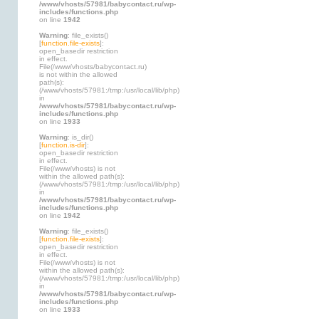
/www/vhosts/57981/babycontact.ru/wp-
includes/functions.php
on line
1942
Warning
: file_exists()
[
function.file-exists
]:
open_basedir restriction
in effect.
File(/www/vhosts/babycontact.ru)
is not within the allowed
path(s):
(/www/vhosts/57981:/tmp:/usr/local/lib/php)
in
/www/vhosts/57981/babycontact.ru/wp-
includes/functions.php
on line
1933
Warning
: is_dir()
[
function.is-dir
]:
open_basedir restriction
in effect.
File(/www/vhosts) is not
within the allowed path(s):
(/www/vhosts/57981:/tmp:/usr/local/lib/php)
in
/www/vhosts/57981/babycontact.ru/wp-
includes/functions.php
on line
1942
Warning
: file_exists()
[
function.file-exists
]:
open_basedir restriction
in effect.
File(/www/vhosts) is not
within the allowed path(s):
(/www/vhosts/57981:/tmp:/usr/local/lib/php)
in
/www/vhosts/57981/babycontact.ru/wp-
includes/functions.php
on line
1933