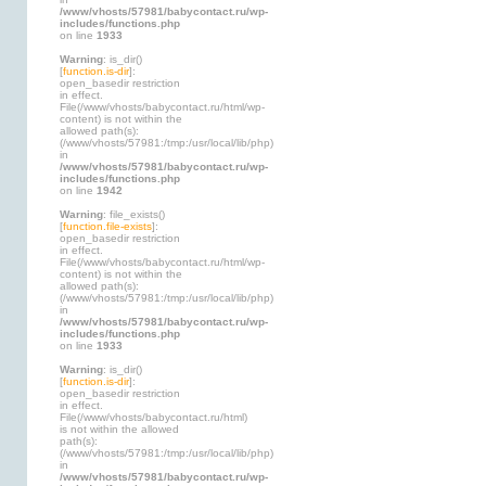
/www/vhosts/57981/babycontact.ru/wp-
includes/functions.php
on line
1933
Warning
: is_dir()
[
function.is-dir
]:
open_basedir restriction
in effect.
File(/www/vhosts/babycontact.ru/html/wp-
content) is not within the
allowed path(s):
(/www/vhosts/57981:/tmp:/usr/local/lib/php)
in
/www/vhosts/57981/babycontact.ru/wp-
includes/functions.php
on line
1942
Warning
: file_exists()
[
function.file-exists
]:
open_basedir restriction
in effect.
File(/www/vhosts/babycontact.ru/html/wp-
content) is not within the
allowed path(s):
(/www/vhosts/57981:/tmp:/usr/local/lib/php)
in
/www/vhosts/57981/babycontact.ru/wp-
includes/functions.php
on line
1933
Warning
: is_dir()
[
function.is-dir
]:
open_basedir restriction
in effect.
File(/www/vhosts/babycontact.ru/html)
is not within the allowed
path(s):
(/www/vhosts/57981:/tmp:/usr/local/lib/php)
in
/www/vhosts/57981/babycontact.ru/wp-