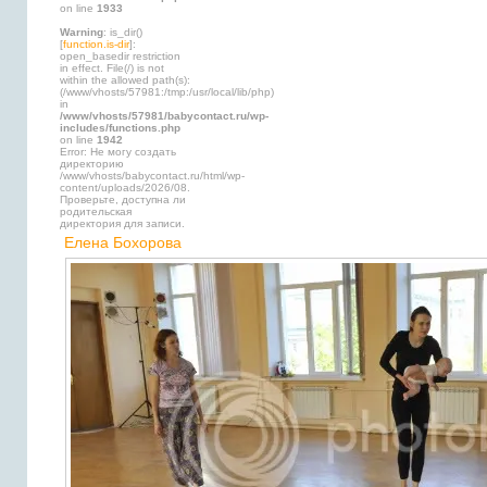
on line
1933
Warning
: is_dir()
[
function.is-dir
]:
open_basedir restriction
in effect. File(/) is not
within the allowed path(s):
(/www/vhosts/57981:/tmp:/usr/local/lib/php)
in
/www/vhosts/57981/babycontact.ru/wp-
includes/functions.php
on line
1942
Error: Не могу создать
директорию
/www/vhosts/babycontact.ru/html/wp-
content/uploads/2026/08.
Проверьте, доступна ли
родительская
директория для записи.
Елена Бохорова