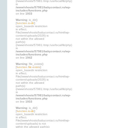
(/www/vhosts/57981:/tmp:/usr/local/lib/php)
in
/www/vhosts/57981/babycontact.ru/wp-
includes/functions.php
on line
1933
Warning
: is_dir()
[
function.is-dir
]:
open_basedir restriction
in effect.
File(/www/vhosts/babycontact.ru/html/wp-
content/uploads/2026) is
not within the allowed
path(s):
(/www/vhosts/57981:/tmp:/usr/local/lib/php)
in
/www/vhosts/57981/babycontact.ru/wp-
includes/functions.php
on line
1942
Warning
: file_exists()
[
function.file-exists
]:
open_basedir restriction
in effect.
File(/www/vhosts/babycontact.ru/html/wp-
content/uploads/2026) is
not within the allowed
path(s):
(/www/vhosts/57981:/tmp:/usr/local/lib/php)
in
/www/vhosts/57981/babycontact.ru/wp-
includes/functions.php
on line
1933
Warning
: is_dir()
[
function.is-dir
]:
open_basedir restriction
in effect.
File(/www/vhosts/babycontact.ru/html/wp-
content/uploads) is not
within the allowed path(s):