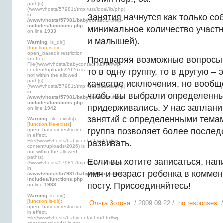
path(s):
(/www/vhosts/57981:/tmp:/usr/local/lib/php)
in
Занятия начнутся как только со
/www/vhosts/57981/babycontact.ru/wp-
includes/functions.php
минимальное количество участн
on line
1933
и малышей).
Warning
: is_dir()
[
function.is-dir
]:
open_basedir restriction
Предваряя возможные вопросы,
in effect.
File(/www/vhosts/babycontact.ru/html/wp-
content/uploads/2026) is
то в одну группу, то в другую –
not within the allowed
path(s):
качестве исключения, но вообщ
(/www/vhosts/57981:/tmp:/usr/local/lib/php)
in
чтобы вы выбрали определенны
/www/vhosts/57981/babycontact.ru/wp-
includes/functions.php
придерживались. У нас заплани
on line
1942
занятий с определенными темам
Warning
: file_exists()
[
function.file-exists
]:
группа позволяет более послед
open_basedir restriction
in effect.
File(/www/vhosts/babycontact.ru/html/wp-
развивать.
content/uploads/2026) is
not within the allowed
path(s):
Если вы хотите записаться, на
(/www/vhosts/57981:/tmp:/usr/local/lib/php)
in
имя и возраст ребенка в коммен
/www/vhosts/57981/babycontact.ru/wp-
includes/functions.php
посту. Присоединяйтесь!
on line
1933
Warning
: is_dir()
[
function.is-dir
]:
Ольга Зотова
/ 2009.09.22 /
no responses
/
open_basedir restriction
in effect.
File(/www/vhosts/babycontact.ru/html/wp-
content/uploads) is not