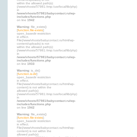
within the allowed path(s):
(/www/vhosts/57981:/tmp:/usr/local/lib/php)
in
/www/vhosts/57981/babycontact.ru/wp-
includes/functions.php
on line
1942
Warning
: file_exists()
[
function.file-exists
]:
open_basedir restriction
in effect.
File(/www/vhosts/babycontact.ru/html/wp-
content/uploads) is not
within the allowed path(s):
(/www/vhosts/57981:/tmp:/usr/local/lib/php)
in
/www/vhosts/57981/babycontact.ru/wp-
includes/functions.php
on line
1933
Warning
: is_dir()
[
function.is-dir
]:
open_basedir restriction
in effect.
File(/www/vhosts/babycontact.ru/html/wp-
content) is not within the
allowed path(s):
(/www/vhosts/57981:/tmp:/usr/local/lib/php)
in
/www/vhosts/57981/babycontact.ru/wp-
includes/functions.php
on line
1942
Warning
: file_exists()
[
function.file-exists
]:
open_basedir restriction
in effect.
File(/www/vhosts/babycontact.ru/html/wp-
content) is not within the
allowed path(s):