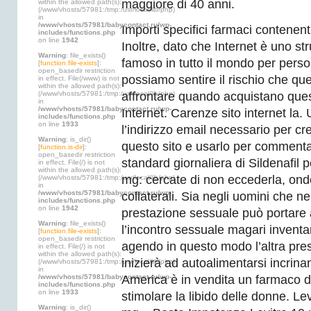
maggiore di 40 anni.
within the allowed path(s):
(/www/vhosts/57981:/tmp:/usr/local/lib/php)
in
/www/vhosts/57981/babycontact.ru/wp-
Importi specifici farmaci contenent
includes/functions.php
on line
1942
Inoltre, dato che Internet è uno s
Warning
: file_exists()
famoso in tutto il mondo per person
[
function.file-exists
]:
open_basedir restriction
possiamo sentire il rischio che qu
in effect. File(/www) is not
within the allowed path(s):
(/www/vhosts/57981:/tmp:/usr/local/lib/php)
affrontare quando acquistano quest
in
/www/vhosts/57981/babycontact.ru/wp-
Internet. Carenze sito internet la. 
includes/functions.php
on line
1933
l’indirizzo email necessario per c
Warning
: is_dir()
questo sito e usarlo per comment
[
function.is-dir
]:
open_basedir restriction
standard giornaliera di Sildenafil 
in effect. File(/) is not
within the allowed path(s):
mg: cercate di non eccederla, onde 
(/www/vhosts/57981:/tmp:/usr/local/lib/php)
in
/www/vhosts/57981/babycontact.ru/wp-
collaterali. Sia negli uomini che n
includes/functions.php
on line
1942
prestazione sessuale può portare a
Warning
: file_exists()
l’incontro sessuale magari inventa
[
function.file-exists
]:
open_basedir restriction
agendo in questo modo l’altra pre
in effect. File(/) is not
within the allowed path(s):
inizierà ad autoalimentarsi incrinan
(/www/vhosts/57981:/tmp:/usr/local/lib/php)
in
/www/vhosts/57981/babycontact.ru/wp-
America è in vendita un farmaco 
includes/functions.php
on line
1933
stimolare la libido delle donne. Le
Warning
: is_dir()