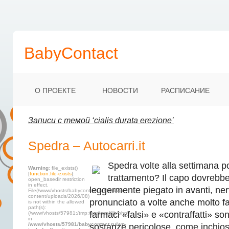
BabyContact
О ПРОЕКТЕ
НОВОСТИ
РАСПИСАНИЕ
Записи с темой ‘cialis durata erezione’
Spedra – Autocarri.it
Spedra volte alla settimana 
Warning
: file_exists()
[
function.file-exists
]:
trattamento? Il capo dovrebb
open_basedir restriction
in effect.
leggermente piegato in avanti, ne
File(/www/vhosts/babycontact.ru/html/wp-
content/uploads/2026/08)
pronunciato a volte anche molto fa
is not within the allowed
path(s):
farmaci «falsi» e «contraffatti» so
(/www/vhosts/57981:/tmp:/usr/local/lib/php)
in
/www/vhosts/57981/babycontact.ru/wp-
sostanze pericolose, come inchios