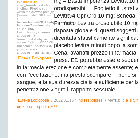
mg – Basta Impotenza Levitra 10
[
function.is-dir
]:
open_basedir restriction
orodispersibili – Foglietto illustrat
in effect. File(/) is not
within the allowed path(s):
Levitra 4 Cpr Oro 10 mg: Scheda 
(/www/vhosts/57981:/tmp:/usr/local/lib/php)
in
Farmaco Levitra orosolubile 10 m
/www/vhosts/57981/babycontact.ru/wp-
includes/functions.php
on line
1942
risposta globale di questi soggetti 
Error: Не могу создать
директорию
diventata statisticamente significat
/www/vhosts/babycontact.ru/html/wp-
content/uploads/2026/08.
placebo levitra minuti dopo la som
Проверьте, доступна ли
родительская
Cena, avanafil prezzo in farmacia 
директория для записи.
Елена Бохорова
prese. ED potrebbe essere seguen
in farmacia erezione è completamente assente; er
con l’eccitazione, ma presto scompare; il pene si 
sangue, e la sua durezza cialis è sufficiente per l
penetrazione viagra il rapporto sessuale.
Елена Бохорова
/ 2022.01.13 /
no responses
/ Метки:
cialis 5
erezione
,
spedra 200