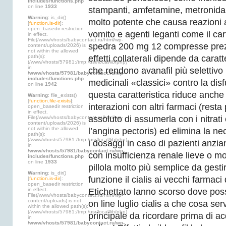
includes/functions.php
on line
1933
stampanti, amfetamine, metronidaz
Warning
: is_dir()
molto potente che causa reazioni a
[
function.is-dir
]:
open_basedir restriction
vomito e agenti leganti come il ca
in effect.
File(/www/vhosts/babycontact.ru/html/wp-
spedra 200 mg 12 compresse prezz
content/uploads/2026) is
not within the allowed
path(s):
effetti collaterali dipende da caratt
(/www/vhosts/57981:/tmp:/usr/local/lib/php)
in
che rendono avanafil più selettivo 
/www/vhosts/57981/babycontact.ru/wp-
includes/functions.php
medicinali «classici» contro la disf
on line
1942
questa caratteristica riduce anche 
Warning
: file_exists()
[
function.file-exists
]:
interazioni con altri farmaci (resta 
open_basedir restriction
in effect.
assoluto di assumerla con i nitrati
File(/www/vhosts/babycontact.ru/html/wp-
content/uploads/2026) is
not within the allowed
l’angina pectoris) ed elimina la ne
path(s):
(/www/vhosts/57981:/tmp:/usr/local/lib/php)
i dosaggi in caso di pazienti anzia
in
/www/vhosts/57981/babycontact.ru/wp-
con insufficienza renale lieve o m
includes/functions.php
on line
1933
pillola molto più semplice da gest
Warning
: is_dir()
funzione il cialis ai vecchi farmaci 
[
function.is-dir
]:
open_basedir restriction
in effect.
Etichettato lanno scorso dove poss
File(/www/vhosts/babycontact.ru/html/wp-
content/uploads) is not
on line luglio cialis a che cosa ser
within the allowed path(s):
(/www/vhosts/57981:/tmp:/usr/local/lib/php)
principale da ricordare prima di ac
in
/www/vhosts/57981/babycontact.ru/wp-