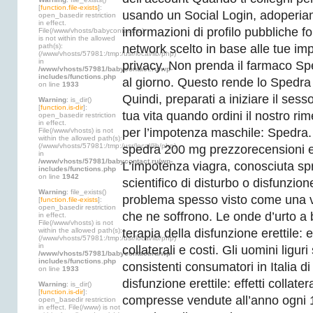
[
function.file-exists
]:
usando un Social Login, adoperia
open_basedir restriction
in effect.
informazioni di profilo pubbliche fo
File(/www/vhosts/babycontact.ru)
is not within the allowed
path(s):
network scelto in base alle tue imp
(/www/vhosts/57981:/tmp:/usr/local/lib/php)
in
privacy. Non prenda il farmaco Spe
/www/vhosts/57981/babycontact.ru/wp-
includes/functions.php
al giorno. Questo rende lo Spedra
on line
1933
Quindi, preparati a iniziare il sess
Warning
: is_dir()
[
function.is-dir
]:
tua vita quando ordini il nostro ri
open_basedir restriction
in effect.
per l’impotenza maschile: Spedra.
File(/www/vhosts) is not
within the allowed path(s):
(/www/vhosts/57981:/tmp:/usr/local/lib/php)
spedra 200 mg prezzorecensioni e e
in
/www/vhosts/57981/babycontact.ru/wp-
L’impotenza viagra, conosciuta sp
includes/functions.php
on line
1942
scientifico di disturbo o disfunzione
Warning
: file_exists()
problema spesso visto come una 
[
function.file-exists
]:
open_basedir restriction
che ne soffrono. Le onde d’urto a 
in effect.
File(/www/vhosts) is not
within the allowed path(s):
terapia della disfunzione erettile: ef
(/www/vhosts/57981:/tmp:/usr/local/lib/php)
in
collaterali e costi. Gli uomini liguri
/www/vhosts/57981/babycontact.ru/wp-
includes/functions.php
consistenti consumatori in Italia di
on line
1933
disfunzione erettile: effetti collater
Warning
: is_dir()
[
function.is-dir
]:
compresse vendute all’anno ogni 1
open_basedir restriction
in effect. File(/www) is not