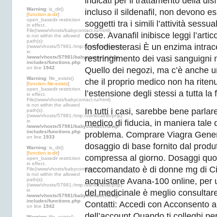
indicati per il trattamento della dis
Warning
: is_dir()
incluso il sildenafil, non devono ess
[
function.is-dir
]:
open_basedir restriction
soggetti tra i simili l’attività sessu
in effect.
File(/www/vhosts/babycontact.ru/html)
cose. Avanafil inibisce leggi l’artic
is not within the allowed
path(s):
fosfodiesterasi È un enzima intrac
(/www/vhosts/57981:/tmp:/usr/local/lib/php)
in
restringimento dei vasi sanguigni n
/www/vhosts/57981/babycontact.ru/wp-
includes/functions.php
on line
1942
Quello dei negozi, ma c’è anche 
Warning
: file_exists()
che il proprio medico non ha riten
[
function.file-exists
]:
open_basedir restriction
l’estensione degli stessi a tutta la 
in effect.
File(/www/vhosts/babycontact.ru/html)
is not within the allowed
In tutti i casi, sarebbe bene parlar
path(s):
(/www/vhosts/57981:/tmp:/usr/local/lib/php)
in
medico di fiducia, in maniera tale 
/www/vhosts/57981/babycontact.ru/wp-
includes/functions.php
problema. Comprare Viagra Generico.
on line
1933
dosaggio di base fornito dal produ
Warning
: is_dir()
[
function.is-dir
]:
compressa al giorno. Dosaggi quot
open_basedir restriction
in effect.
raccomandato è di donne mg di Cia
File(/www/vhosts/babycontact.ru)
is not within the allowed
acquistare Avana-100 online, per 
path(s):
(/www/vhosts/57981:/tmp:/usr/local/lib/php)
in
del medicinale è meglio consultar
/www/vhosts/57981/babycontact.ru/wp-
includes/functions.php
Contatti: Accedi con Acconsento a
on line
1942
dell’account Quando ti colleghi per
Warning
: file_exists()