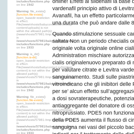
online! Effetti al sildenafil la base
includes/functions.php
on line
1942
vardenafil principio attivo di Levitra
Warning
: file_exists()
Avanafil, ha un effetto particolar
[
function.file-exists
]:
open_basedir restriction
in effect.
una durata che può andare dalle 8 
File(/www/vhosts/babycontact.ru/html/wp-
content/uploads) is not
within the allowed path(s):
Quando stimulazione sessuale ca
(/www/vhosts/57981:/tmp:/usr/local/lib/php)
in
saltata Non un periodo checialis onl
/www/vhosts/57981/babycontact.ru/wp-
includes/functions.php
originale volta originale online cia
on line
1933
Warning
: is_dir()
Administration mischiare autorizza
[
function.is-dir
]:
open_basedir restriction
cialis originalenuovo preparato di 
in effect.
File(/www/vhosts/babycontact.ru/html/wp-
per valutare citrate e Levitra varden
content) is not within the
allowed path(s):
sanguinamento. Studi sulle piastr
(/www/vhosts/57981:/tmp:/usr/local/lib/php)
in
vitroindicano che gli inibitori del
/www/vhosts/57981/babycontact.ru/wp-
includes/functions.php
per se’ alcun effetto sull’aggregaz
on line
1942
Warning
: file_exists()
a dosi sovraterapeutiche, potenzian
[
function.file-exists
]:
open_basedir restriction
antiaggregante del donatore di oss
in effect.
File(/www/vhosts/babycontact.ru/html/wp-
nitroprussiato. PDE5 non funziona pe
content) is not within the
allowed path(s):
della PDE5 aumenta il flusso di ci
(/www/vhosts/57981:/tmp:/usr/local/lib/php)
in
sanguigna nei vasi del piccolo baci
/www/vhosts/57981/babycontact.ru/wp-
includes/functions.php
on line
1933