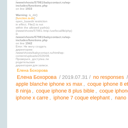
/www/vhosts/57981/babycontact.ru/wp-
includes/functions.php
on line
1933
Warning
: is_dir()
[
function.is-dir
]:
open_basedir restriction
in effect. File(/) is not
within the allowed path(s):
(/www/vhosts/57981:/tmp:/usr/local/lib/php)
in
/www/vhosts/57981/babycontact.ru/wp-
includes/functions.php
on line
1942
Error: Не могу создать
директорию
/www/vhosts/babycontact.ru/html/wp-
content/uploads/2026/08.
Проверьте, доступна ли
родительская
директория для записи.
Елена Бохорова
Елена Бохорова
/ 2019.07.31 /
no responses
/
apple blanche iphone xs max
,
coque iphone 8 et
8 ninja
,
coque iphone 8 plus bible
,
coque iphone
iphone x carre
,
iphone 7 coque elephant
,
nano 