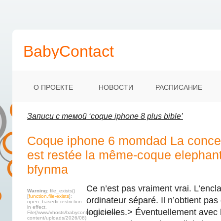
BabyContact
О ПРОЕКТЕ
НОВОСТИ
РАСПИСАНИЕ
Записи с темой ‘coque iphone 8 plus bible’
Coque iphone 6 momdad La concep
est restée la même-coque elephant
bfynma
Ce n’est pas vraiment vrai. L’encl
Warning
: file_exists()
[
function.file-exists
]:
ordinateur séparé. Il n’obtient pas
open_basedir restriction
in effect.
logicielles.> Éventuellement avec l
File(/www/vhosts/babycontact.ru/html/wp-
content/uploads/2026/08)