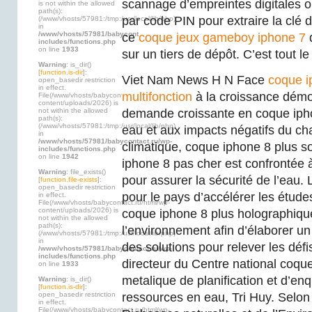
scannage d’empreintes digitales o
is not within the allowed
path(s):
par code PIN pour extraire la clé 
(/www/vhosts/57981:/tmp:/usr/local/lib/php)
in
/www/vhosts/57981/babycontact.ru/wp-
ce
coque jeux gameboy iphone 7
q
includes/functions.php
on line
1933
sur un tiers de dépôt. C’est tout l
Warning
: is_dir()
[
function.is-dir
]:
Viet Nam News H N Face
coque i
open_basedir restriction
in effect.
multifonction
à la croissance démo
File(/www/vhosts/babycontact.ru/html/wp-
content/uploads/2026) is
not within the allowed
demande croissante en coque ipho
path(s):
(/www/vhosts/57981:/tmp:/usr/local/lib/php)
eau et aux impacts négatifs du c
in
/www/vhosts/57981/babycontact.ru/wp-
climatique, coque iphone 8 plus 
includes/functions.php
on line
1942
iphone 8 pas cher est confrontée 
Warning
: file_exists()
pour assurer la sécurité de l’eau
[
function.file-exists
]:
open_basedir restriction
pour le pays d’accélérer les études
in effect.
File(/www/vhosts/babycontact.ru/html/wp-
content/uploads/2026) is
coque iphone 8 plus holographique
not within the allowed
path(s):
l’environnement afin d’élaborer un
(/www/vhosts/57981:/tmp:/usr/local/lib/php)
in
des solutions pour relever les défi
/www/vhosts/57981/babycontact.ru/wp-
includes/functions.php
directeur du Centre national coqu
on line
1933
metalique de planification et d’en
Warning
: is_dir()
[
function.is-dir
]:
open_basedir restriction
ressources en eau, Tri Huy. Selon 
in effect.
File(/www/vhosts/babycontact.ru/html/wp-