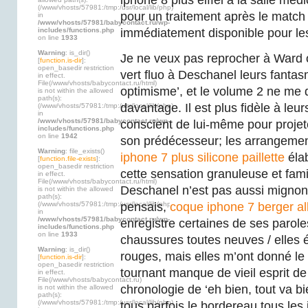
iphone 8 plus eiffel à la salle mé
(/www/vhosts/57981:/tmp:/usr/local/lib/php)
pour un traitement après le match e
in
/www/vhosts/57981/babycontact.ru/wp-
includes/functions.php
immédiatement disponible pour le
on line
1933
Warning
: is_dir()
Je ne veux pas reprocher à Ward 
[
function.is-dir
]:
open_basedir restriction
vert fluo à Deschanel leurs fantas
in effect.
File(/www/vhosts/babycontact.ru/html)
optimisme’, et le volume 2 ne me
is not within the allowed
path(s):
davantage. Il est plus fidèle à leur
(/www/vhosts/57981:/tmp:/usr/local/lib/php)
in
/www/vhosts/57981/babycontact.ru/wp-
conscient de lui-même pour proje
includes/functions.php
on line
1942
son prédécesseur; les arrangemen
Warning
: file_exists()
iphone 7 plus silicone paillette
éla
[
function.file-exists
]:
open_basedir restriction
cette sensation granuleuse et fami
in effect.
File(/www/vhosts/babycontact.ru/html)
Deschanel n’est pas aussi mignon
is not within the allowed
path(s):
(/www/vhosts/57981:/tmp:/usr/local/lib/php)
pensais,
coque iphone 7 berger a
in
/www/vhosts/57981/babycontact.ru/wp-
enregistre certaines de ses paroles
includes/functions.php
on line
1933
chaussures toutes neuves / elles é
Warning
: is_dir()
rouges, mais elles m’ont donné le 
[
function.is-dir
]:
open_basedir restriction
tournant manque de vieil esprit de
in effect.
File(/www/vhosts/babycontact.ru)
chronologie de ‘eh bien, tout va b
is not within the allowed
path(s):
(/www/vhosts/57981:/tmp:/usr/local/lib/php)
tous parfois le bordereau tous les 