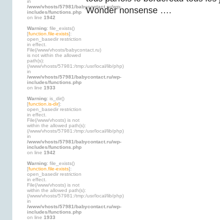
in
/www/vhosts/57981/babycontact.ru/wp-
Wonder nonsense ….
includes/functions.php
on line
1942
Warning
: file_exists()
[
function.file-exists
]:
open_basedir restriction
in effect.
File(/www/vhosts/babycontact.ru)
is not within the allowed
path(s):
(/www/vhosts/57981:/tmp:/usr/local/lib/php)
in
/www/vhosts/57981/babycontact.ru/wp-
includes/functions.php
on line
1933
Warning
: is_dir()
[
function.is-dir
]:
open_basedir restriction
in effect.
File(/www/vhosts) is not
within the allowed path(s):
(/www/vhosts/57981:/tmp:/usr/local/lib/php)
in
/www/vhosts/57981/babycontact.ru/wp-
includes/functions.php
on line
1942
Warning
: file_exists()
[
function.file-exists
]:
open_basedir restriction
in effect.
File(/www/vhosts) is not
within the allowed path(s):
(/www/vhosts/57981:/tmp:/usr/local/lib/php)
in
/www/vhosts/57981/babycontact.ru/wp-
includes/functions.php
on line
1933