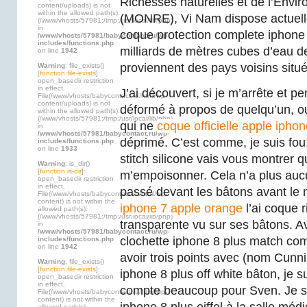
Richesses naturelles et de l’Envi
content/uploads) is not
within the allowed path(s):
(MONRE), Vi Nam dispose actuell
(/www/vhosts/57981:/tmp:/usr/local/lib/php)
in
coque protection complete iphone
/www/vhosts/57981/babycontact.ru/wp-
includes/functions.php
milliards de mètres cubes d’eau d
on line
1942
proviennent des pays voisins situ
Warning
: file_exists()
[
function.file-exists
]:
open_basedir restriction
in effect.
J’ai découvert, si je m’arrête et pe
File(/www/vhosts/babycontact.ru/html/wp-
content/uploads) is not
déformé à propos de quelqu’un, o
within the allowed path(s):
(/www/vhosts/57981:/tmp:/usr/local/lib/php)
qui ne
coque officielle apple iphon
in
/www/vhosts/57981/babycontact.ru/wp-
déprimé. C’est comme, je suis fou
includes/functions.php
on line
1933
stitch silicone vais vous montrer q
Warning
: is_dir()
[
function.is-dir
]:
m’empoisonner. Cela n’a plus auc
open_basedir restriction
in effect.
passé devant les bâtons avant le 
File(/www/vhosts/babycontact.ru/html/wp-
content) is not within the
iphone 7 apple orange
l’ai coque r
allowed path(s):
(/www/vhosts/57981:/tmp:/usr/local/lib/php)
transparente vu sur ses bâtons. A
in
/www/vhosts/57981/babycontact.ru/wp-
clochette iphone 8 plus match comme
includes/functions.php
on line
1942
avoir trois points avec (nom Cunn
Warning
: file_exists()
[
function.file-exists
]:
iphone 8 plus off white bâton, je s
open_basedir restriction
in effect.
compte beaucoup pour Sven. Je su
File(/www/vhosts/babycontact.ru/html/wp-
content) is not within the
allowed path(s):