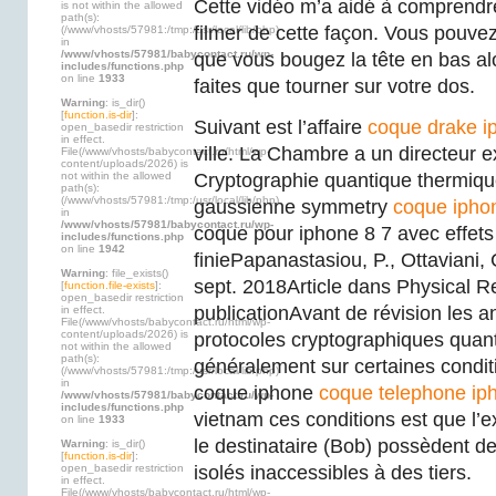
Cette vidéo m’a aidé à comprendre
is not within the allowed
path(s):
filmer de cette façon. Vous pouvez
(/www/vhosts/57981:/tmp:/usr/local/lib/php)
in
/www/vhosts/57981/babycontact.ru/wp-
que vous bougez la tête en bas al
includes/functions.php
on line
1933
faites que tourner sur votre dos.
Warning
: is_dir()
[
function.is-dir
]:
Suivant est l’affaire
coque drake i
open_basedir restriction
in effect.
ville. La Chambre a un directeur ex
File(/www/vhosts/babycontact.ru/html/wp-
content/uploads/2026) is
not within the allowed
Cryptographie quantique thermique
path(s):
(/www/vhosts/57981:/tmp:/usr/local/lib/php)
gaussienne symmetry
coque iphon
in
/www/vhosts/57981/babycontact.ru/wp-
coque pour iphone 8 7 avec effets 
includes/functions.php
on line
1942
finiePapanastasiou, P., Ottaviani, 
Warning
: file_exists()
sept. 2018Article dans Physical R
[
function.file-exists
]:
open_basedir restriction
publicationAvant de révision les a
in effect.
File(/www/vhosts/babycontact.ru/html/wp-
content/uploads/2026) is
protocoles cryptographiques quan
not within the allowed
path(s):
généralement sur certaines condit
(/www/vhosts/57981:/tmp:/usr/local/lib/php)
in
coque iphone
coque telephone ip
/www/vhosts/57981/babycontact.ru/wp-
includes/functions.php
vietnam ces conditions est que l’ex
on line
1933
le destinataire (Bob) possèdent d
Warning
: is_dir()
[
function.is-dir
]:
open_basedir restriction
isolés inaccessibles à des tiers.
in effect.
File(/www/vhosts/babycontact.ru/html/wp-