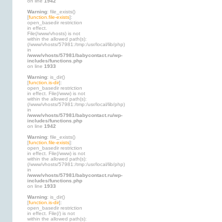
on line
1942
Warning
: file_exists()
[
function.file-exists
]:
open_basedir restriction
in effect.
File(/www/vhosts) is not
within the allowed path(s):
(/www/vhosts/57981:/tmp:/usr/local/lib/php)
in
/www/vhosts/57981/babycontact.ru/wp-
includes/functions.php
on line
1933
Warning
: is_dir()
[
function.is-dir
]:
open_basedir restriction
in effect. File(/www) is not
within the allowed path(s):
(/www/vhosts/57981:/tmp:/usr/local/lib/php)
in
/www/vhosts/57981/babycontact.ru/wp-
includes/functions.php
on line
1942
Warning
: file_exists()
[
function.file-exists
]:
open_basedir restriction
in effect. File(/www) is not
within the allowed path(s):
(/www/vhosts/57981:/tmp:/usr/local/lib/php)
in
/www/vhosts/57981/babycontact.ru/wp-
includes/functions.php
on line
1933
Warning
: is_dir()
[
function.is-dir
]:
open_basedir restriction
in effect. File(/) is not
within the allowed path(s):