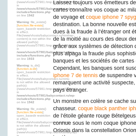
Laissez toujours vos émetteurs de
(/www/vhosts/57981:/tmp:/usr/local/lib/php)
in
cartes connaître vos coque ac mil
/www/vhosts/57981/babycontact.ru/wp-
includes/functions.php
on line
1942
de voyage et
coque iphone 7 spy
Warning
: file_exists()
destination. La bonne nouvelle est
[
function.file-exists
]:
open_basedir restriction
dues à la fraude à l’étranger ont é
in effect.
File(/www/vhosts/babycontact.ru/html/wp-
de la moitié au cours des deux de
content) is not within the
allowed path(s):
grâce aux systèmes de détection 
(/www/vhosts/57981:/tmp:/usr/local/lib/php)
in
/www/vhosts/57981/babycontact.ru/wp-
plus alpaga la fraude plus sophisti
includes/functions.php
on line
1933
banques et les sociétés de cartes 
Warning
: is_dir()
Cependant, les banques sont sus
[
function.is-dir
]:
open_basedir restriction
iphone 7 de tennis
de suspendre vo
in effect.
File(/www/vhosts/babycontact.ru/html)
remarquent une activité suspecte, 
is not within the allowed
path(s):
pays étranger.
(/www/vhosts/57981:/tmp:/usr/local/lib/php)
in
/www/vhosts/57981/babycontact.ru/wp-
includes/functions.php
Un monstre en colère se cache sur
on line
1942
chasseur.
coque black panther ip
Warning
: file_exists()
[
function.file-exists
]:
de l’étoile géante rouge Bételgeu
open_basedir restriction
in effect.
connue sous le nom coque iphone 
File(/www/vhosts/babycontact.ru/html)
is not within the allowed
path(s):
Orionis dans la constellation Orion
(/www/vhosts/57981:/tmp:/usr/local/lib/php)
in