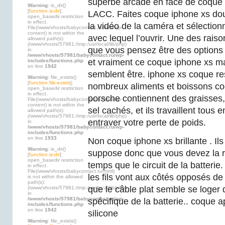
superbe arcade en face de coque
Warning
: is_dir()
[
function.is-dir
]:
LACC. Faites coque iphone xs doup
open_basedir restriction
in effect.
la vidéo de la caméra et sélecti
File(/www/vhosts/babycontact.ru/html/wp-
content) is not within the
avec lequel l’ouvrir. Une des raiso
allowed path(s):
(/www/vhosts/57981:/tmp:/usr/local/lib/php)
que vous pensez être des options 
in
/www/vhosts/57981/babycontact.ru/wp-
et vraiment ce coque iphone xs ma
includes/functions.php
on line
1942
semblent être. iphone xs coque re
Warning
: file_exists()
[
function.file-exists
]:
nombreux aliments et boissons c
open_basedir restriction
in effect.
porsche contiennent des graisses
File(/www/vhosts/babycontact.ru/html/wp-
content) is not within the
sel cachés, et ils travaillent tous
allowed path(s):
(/www/vhosts/57981:/tmp:/usr/local/lib/php)
entraver votre perte de poids.
in
/www/vhosts/57981/babycontact.ru/wp-
includes/functions.php
on line
1933
Non coque iphone xs brillante . Ils
Warning
: is_dir()
suppose donc que vous devez la 
[
function.is-dir
]:
open_basedir restriction
temps que le circuit de la batterie
in effect.
File(/www/vhosts/babycontact.ru/html)
les fils vont aux côtés opposés de 
is not within the allowed
path(s):
que le câble plat semble se loger 
(/www/vhosts/57981:/tmp:/usr/local/lib/php)
in
/www/vhosts/57981/babycontact.ru/wp-
spécifique de la batterie.. coque 
includes/functions.php
on line
1942
silicone
Warning
: file_exists()