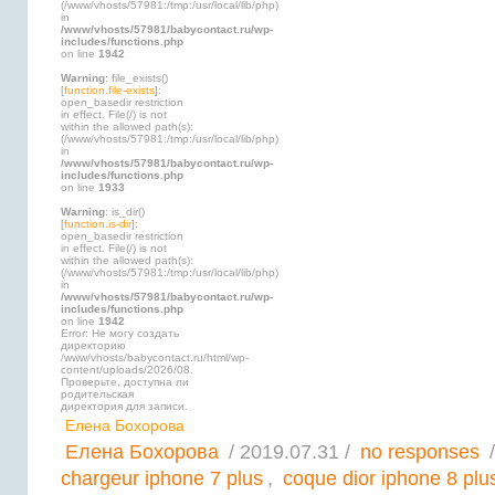
(/www/vhosts/57981:/tmp:/usr/local/lib/php)
in
/www/vhosts/57981/babycontact.ru/wp-
includes/functions.php
on line
1942
Warning
: file_exists()
[
function.file-exists
]:
open_basedir restriction
in effect. File(/) is not
within the allowed path(s):
(/www/vhosts/57981:/tmp:/usr/local/lib/php)
in
/www/vhosts/57981/babycontact.ru/wp-
includes/functions.php
on line
1933
Warning
: is_dir()
[
function.is-dir
]:
open_basedir restriction
in effect. File(/) is not
within the allowed path(s):
(/www/vhosts/57981:/tmp:/usr/local/lib/php)
in
/www/vhosts/57981/babycontact.ru/wp-
includes/functions.php
on line
1942
Error: Не могу создать
директорию
/www/vhosts/babycontact.ru/html/wp-
content/uploads/2026/08.
Проверьте, доступна ли
родительская
директория для записи.
Елена Бохорова
Елена Бохорова
/ 2019.07.31 /
no responses
/
chargeur iphone 7 plus
,
coque dior iphone 8 plu