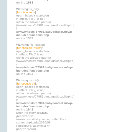
on line
1933
Warning
: is_dir()
[
function.is-dir
]:
open_basedir restriction
in effect. File(/) is not
within the allowed path(s):
(/www/vhosts/57981:/tmp:/usr/local/lib/php)
in
/www/vhosts/57981/babycontact.ru/wp-
includes/functions.php
on line
1942
Warning
: file_exists()
[
function.file-exists
]:
open_basedir restriction
in effect. File(/) is not
within the allowed path(s):
(/www/vhosts/57981:/tmp:/usr/local/lib/php)
in
/www/vhosts/57981/babycontact.ru/wp-
includes/functions.php
on line
1933
Warning
: is_dir()
[
function.is-dir
]:
open_basedir restriction
in effect. File(/) is not
within the allowed path(s):
(/www/vhosts/57981:/tmp:/usr/local/lib/php)
in
/www/vhosts/57981/babycontact.ru/wp-
includes/functions.php
on line
1942
Error: Не могу создать
директорию
/www/vhosts/babycontact.ru/html/wp-
content/uploads/2026/08.
Проверьте, доступна ли
родительская