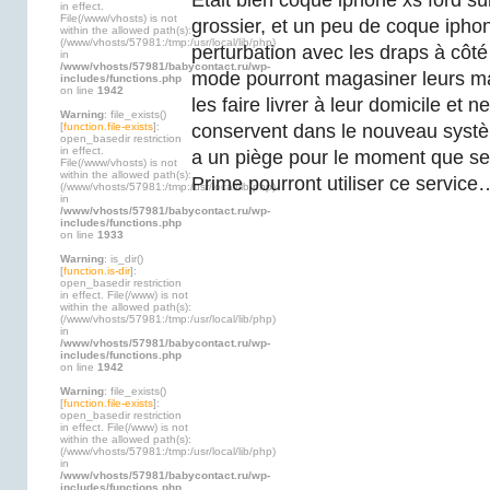
Était bien coque iphone xs ford s
in effect.
File(/www/vhosts) is not
grossier, et un peu de coque iph
within the allowed path(s):
(/www/vhosts/57981:/tmp:/usr/local/lib/php)
perturbation avec les draps à côté
in
/www/vhosts/57981/babycontact.ru/wp-
mode pourront magasiner leurs m
includes/functions.php
on line
1942
les faire livrer à leur domicile et 
Warning
: file_exists()
[
function.file-exists
]:
conservent dans le nouveau systè
open_basedir restriction
in effect.
a un piège pour le moment que s
File(/www/vhosts) is not
within the allowed path(s):
Prime pourront utiliser ce service
(/www/vhosts/57981:/tmp:/usr/local/lib/php)
in
/www/vhosts/57981/babycontact.ru/wp-
includes/functions.php
on line
1933
Warning
: is_dir()
[
function.is-dir
]:
open_basedir restriction
in effect. File(/www) is not
within the allowed path(s):
(/www/vhosts/57981:/tmp:/usr/local/lib/php)
in
/www/vhosts/57981/babycontact.ru/wp-
includes/functions.php
on line
1942
Warning
: file_exists()
[
function.file-exists
]:
open_basedir restriction
in effect. File(/www) is not
within the allowed path(s):
(/www/vhosts/57981:/tmp:/usr/local/lib/php)
in
/www/vhosts/57981/babycontact.ru/wp-
includes/functions.php