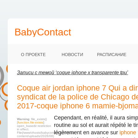
BabyContact
О ПРОЕКТЕ
НОВОСТИ
РАСПИСАНИЕ
Записи с темой ‘coque iphone x transparente tpu’
Coque air jordan iphone 7 Qui a dir
syndicat de la police de Chicago d
2017-coque iphone 6 mamie-bjoma
Cependant, en réalité, il aura sim
Warning
: file_exists()
[
function.file-exists
]:
routine au sol et aurait répété le ti
open_basedir restriction
in effect.
légèrement en avance sur
iphone 
File(/www/vhosts/babycontact.ru/html/wp-
content/uploads/2026/08)