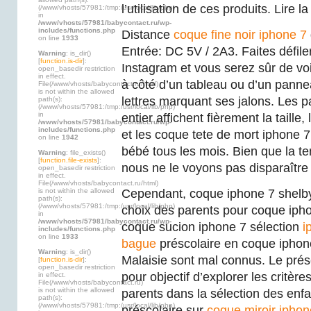
l’utilisation de ces produits. Lire la
(/www/vhosts/57981:/tmp:/usr/local/lib/php)
in
/www/vhosts/57981/babycontact.ru/wp-
includes/functions.php
Distance
coque fine noir iphone 7
on line
1933
Entrée: DC 5V / 2A3. Faites défiler
Warning
: is_dir()
[
function.is-dir
]:
Instagram et vous serez sûr de vo
open_basedir restriction
in effect.
à côté d’un tableau ou d’un panne
File(/www/vhosts/babycontact.ru/html)
is not within the allowed
lettres marquant ses jalons. Les 
path(s):
(/www/vhosts/57981:/tmp:/usr/local/lib/php)
in
entier affichent fièrement la taille,
/www/vhosts/57981/babycontact.ru/wp-
includes/functions.php
et les coque tete de mort iphone 7
on line
1942
bébé tous les mois. Bien que la te
Warning
: file_exists()
[
function.file-exists
]:
nous ne le voyons pas disparaître d
open_basedir restriction
in effect.
File(/www/vhosts/babycontact.ru/html)
is not within the allowed
Cependant, coque iphone 7 shelby 
path(s):
(/www/vhosts/57981:/tmp:/usr/local/lib/php)
choix des parents pour coque iph
in
/www/vhosts/57981/babycontact.ru/wp-
coque sucion iphone 7 sélection
i
includes/functions.php
on line
1933
bague
préscolaire en coque ipho
Warning
: is_dir()
Malaisie sont mal connus. Le pré
[
function.is-dir
]:
open_basedir restriction
pour objectif d’explorer les critèr
in effect.
File(/www/vhosts/babycontact.ru)
is not within the allowed
parents dans la sélection des enf
path(s):
(/www/vhosts/57981:/tmp:/usr/local/lib/php)
préscolaire sur
coque miroir iphon