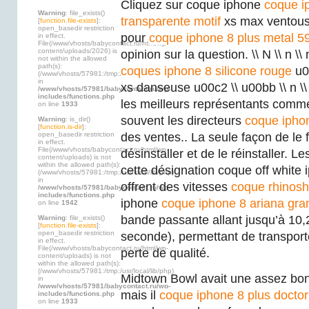
Cliquez sur coque iphone
coque i
Warning
: file_exists()
transparente motif
xs max ventouse
[
function.file-exists
]:
open_basedir restriction
pour
coque iphone 8 plus metal 5
in effect.
File(/www/vhosts/babycontact.ru/html/wp-
content/uploads/2026) is
opinion sur la question. \\ N \\ n \\ n
not within the allowed
path(s):
coques iphone 8 silicone rouge
u0
(/www/vhosts/57981:/tmp:/usr/local/lib/php)
in
xs danseuse u00c2 \\ u00bb \\ n \\
/www/vhosts/57981/babycontact.ru/wp-
includes/functions.php
les meilleurs représentants comm
on line
1933
souvent les directeurs
coque iphon
Warning
: is_dir()
[
function.is-dir
]:
open_basedir restriction
des ventes.. La seule façon de le f
in effect.
File(/www/vhosts/babycontact.ru/html/wp-
désinstaller et de le réinstaller. L
content/uploads) is not
within the allowed path(s):
cette désignation coque off white
(/www/vhosts/57981:/tmp:/usr/local/lib/php)
in
offrent des vitesses
coque rhinosh
/www/vhosts/57981/babycontact.ru/wp-
includes/functions.php
iphone
coque iphone 8 ariana gra
on line
1942
bande passante allant jusqu’à 10,
Warning
: file_exists()
[
function.file-exists
]:
open_basedir restriction
seconde), permettant de transport
in effect.
File(/www/vhosts/babycontact.ru/html/wp-
perte de qualité.
content/uploads) is not
within the allowed path(s):
(/www/vhosts/57981:/tmp:/usr/local/lib/php)
Midtown Bowl avait une assez bo
in
/www/vhosts/57981/babycontact.ru/wp-
mais il
coque iphone 8 plus docto
includes/functions.php
on line
1933