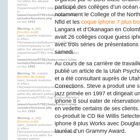
not within the allowed
path(s):
participé des collèges d’un océan à
(/www/vhosts/57981:/tmp:/usr/local/lib/php)
in
notamment le College of the North 
/www/vhosts/57981/babycontact.ru/wp-
includes/functions.php
Nfld et les
coque iphone 7 plus b
on line
1933
Langara et d’Okanagan en Colombi
Warning
: is_dir()
[
function.is-dir
]:
open_basedir restriction
avait 26 collèges coque guess iph
in effect.
File(/www/vhosts/babycontact.ru/html/wp-
avec trois séries de présentations
content/uploads) is not
within the allowed path(s):
samedi.
(/www/vhosts/57981:/tmp:/usr/local/lib/php)
in
/www/vhosts/57981/babycontact.ru/wp-
Au cours de sa carrière de travaill
includes/functions.php
on line
1942
publié un article de la Utah Psych
Warning
: file_exists()
[
function.file-exists
]:
et a été consultant auprès de Uta
open_basedir restriction
in effect.
Corrections. Steve a produit une s
File(/www/vhosts/babycontact.ru/html/wp-
content/uploads) is not
jazz primée en 1997 et dirigeait 
within the allowed path(s):
(/www/vhosts/57981:/tmp:/usr/local/lib/php)
iphone 8 soul eater de réservation
in
/www/vhosts/57981/babycontact.ru/wp-
en vedette certains de ses clients
includes/functions.php
on line
1933
co-produit le CD Ike Willis Selecte
Warning
: is_dir()
[
function.is-dir
]:
iphone 8 plus Works avec Douglas
open_basedir restriction
in effect.
lauréat d’un Grammy Award.
File(/www/vhosts/babycontact.ru/html/wp-
content) is not within the
allowed path(s):