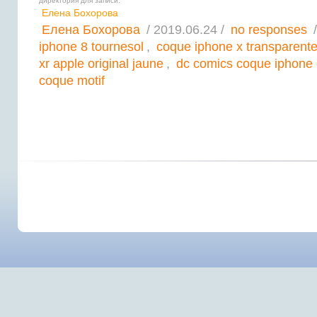
директория для записи.
Елена Бохорова
Елена Бохорова
/ 2019.06.24 /
no responses
/
iphone 8 tournesol
,
coque iphone x transparente
xr apple original jaune
,
dc comics coque iphone
coque motif