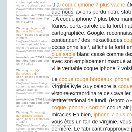
content/uploads) is not
‘J’ai
coque iphone 7 plus vache
ét
within the allowed path(s):
(/www/vhosts/57981:/tmp:/usr/local/lib/php)
que nous’ avions perdu notre stat
in
/www/vhosts/57981/babycontact.ru/wp-
‘, A coque iphone 7 plus bleu mar
includes/functions.php
on line
1942
Kanes, porte-parole de la forêt na
Warning
: file_exists()
[
function.file-exists
]:
cartographiée. Google, reconnais
open_basedir restriction
in effect.
contiennent’ des inexactitudes
coq
File(/www/vhosts/babycontact.ru/html/wp-
content/uploads) is not
occasionnelles ‘, affiche la forêt e
within the allowed path(s):
(/www/vhosts/57981:/tmp:/usr/local/lib/php)
plus sable
blanc cassé comme des 
in
/www/vhosts/57981/babycontact.ru/wp-
avec son emplacement marqué au
includes/functions.php
on line
1933
ville veritable coque iphone 7 vois
Warning
: is_dir()
[
function.is-dir
]:
open_basedir restriction
Le
coque rouge bordeaux iphone 
in effect.
File(/www/vhosts/babycontact.ru/html/wp-
Virginie Kyle Guy célèbre la
coque
content) is not within the
allowed path(s):
victoire extraordinaire de Cavalie
(/www/vhosts/57981:/tmp:/usr/local/lib/php)
in
le titre national de lundi. (Photo 
/www/vhosts/57981/babycontact.ru/wp-
includes/functions.php
on line
1942
coque iphone 7 cordon
coque air 
Warning
: file_exists()
miracles Eh bien,
iphone 7 plus c
[
function.file-exists
]:
open_basedir restriction
vous êtes un fan de Virginie, vous
in effect.
File(/www/vhosts/babycontact.ru/html/wp-
dernière. Le fabricant n’approuve
content) is not within the
allowed path(s):