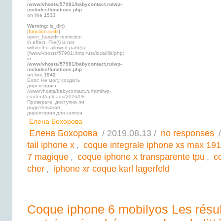
/www/vhosts/57981/babycontact.ru/wp-
includes/functions.php
on line
1933
Warning
: is_dir()
[
function.is-dir
]:
open_basedir restriction
in effect. File(/) is not
within the allowed path(s):
(/www/vhosts/57981:/tmp:/usr/local/lib/php)
in
/www/vhosts/57981/babycontact.ru/wp-
includes/functions.php
on line
1942
Error: Не могу создать
директорию
/www/vhosts/babycontact.ru/html/wp-
content/uploads/2026/08.
Проверьте, доступна ли
родительская
директория для записи.
Елена Бохорова
Елена Бохорова
/ 2019.08.13 /
no responses
/
tail iphone x
,
coque integrale iphone xs max 19
7 magique
,
coque iphone x transparente tpu
,
c
cher
,
iphone xr coque karl lagerfeld
Coque iphone 6 mobilyos Les résult