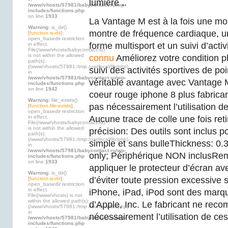
lumière ..
/www/vhosts/57981/babycontact.ru/wp-
includes/functions.php
on line
1933
La Vantage M est à la fois une mo
Warning
: is_dir()
montre de fréquence cardiaque, un
[
function.is-dir
]:
open_basedir restriction
forme multisport et un suivi d’activ
in effect.
File(/www/vhosts/babycontact.ru)
is not within the allowed
connu
Améliorez votre condition 
path(s):
(/www/vhosts/57981:/tmp:/usr/local/lib/php)
suivi des activités sportives de po
in
/www/vhosts/57981/babycontact.ru/wp-
véritable avantage avec Vantage M
includes/functions.php
on line
1942
coeur rouge iphone 8 plus fabric
Warning
: file_exists()
pas nécessairement l’utilisation de
[
function.file-exists
]:
open_basedir restriction
in effect.
Aucune trace de colle une fois ret
File(/www/vhosts/babycontact.ru)
is not within the allowed
précision: Des outils sont inclus po
path(s):
(/www/vhosts/57981:/tmp:/usr/local/lib/php)
simple et sans bulleThickness: 
in
/www/vhosts/57981/babycontact.ru/wp-
only; Périphérique NON inclusRem
includes/functions.php
on line
1933
appliquer le protecteur d’écran av
Warning
: is_dir()
d’éviter toute pression excessive s
[
function.is-dir
]:
open_basedir restriction
in effect.
iPhone, iPad, iPod sont des mar
File(/www/vhosts) is not
within the allowed path(s):
d’Apple, Inc. Le fabricant ne re
(/www/vhosts/57981:/tmp:/usr/local/lib/php)
in
nécessairement l’utilisation de ce
/www/vhosts/57981/babycontact.ru/wp-
includes/functions.php