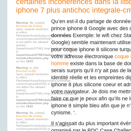
certaines incohérences dans la lit
iphone 7 plus antichoc integrale-
Qu’en est-il du partage de données
Warning
: file_exists()
[
function.file-exists
]:
prince iphone 8 Google avec des c
open_basedir restriction
in effect.
données Exemple: le wifi chez Sta
File(/www/vhosts/babycontact.ru/html/wp-
content/uploads/2026/08)
Google) semble maintenant utilise
is not within the allowed
path(s):
pour coque iphone 8 silicone turqu
(/www/vhosts/57981:/tmp:/usr/local/lib/php)
in
/www/vhosts/57981/babycontact.ru/wp-
votre adresse électronique
coque 
includes/functions.php
on line
1933
homme
existe dans la base de do
Warning
: is_dir()
serais surpris qu’il n’y ait pas de l
[
function.is-dir
]:
open_basedir restriction
identité réelle et les empreintes d
in effect.
File(/www/vhosts/babycontact.ru/html/wp-
iphone 8 plus silicone coeur et 
content/uploads/2026) is
not within the allowed
path(s):
votre navigateur. Je dois me mett
(/www/vhosts/57981:/tmp:/usr/local/lib/php)
in
faire ce que je peux afin qu’ils ne
/www/vhosts/57981/babycontact.ru/wp-
includes/functions.php
iphone 8 simple bleu afin que je n
on line
1942
cynisme. ‘.
Warning
: file_exists()
[
function.file-exists
]:
open_basedir restriction
Il s’agissait du plus important év
in effect.
File(/www/vhosts/babycontact.ru/html/wp-
content/uploads/2026) is
organisé par le BDC Case Challe