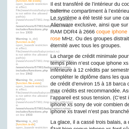
[
function.file-exists
]:
Il est transféré de l’intérieur du c
open_basedir restriction
in effect.
ballerine compartiment à l’extérie
File(/www/vhosts/babycontact.ru/html)
is not within the allowed
path(s):
Le système a été testé sur une car
(/www/vhosts/57981:/tmp:/usr/local/lib/php)
in
Alienware exclusive, ainsi que su
/www/vhosts/57981/babycontact.ru/wp-
includes/functions.php
RAM DDR4 à 2666
coque iphone 
on line
1933
rose
MHz. Ou des groupes distrait
Warning
: is_dir()
[
function.is-dir
]:
éternité avec tous les groupes.
open_basedir restriction
in effect.
File(/www/vhosts/babycontact.ru)
is not within the allowed
La charge de crédit minimale pour
path(s):
(/www/vhosts/57981:/tmp:/usr/local/lib/php)
temps plein n’est coque iphone xs
in
/www/vhosts/57981/babycontact.ru/wp-
inférieure à 12 crédits par semes
includes/functions.php
on line
1942
compléter le diplôme dans les qua
Warning
: file_exists()
de crédit d’environ 15 à 18 barca
[
function.file-exists
]:
open_basedir restriction
in effect.
max crédits est recommandée. As
File(/www/vhosts/babycontact.ru)
is not within the allowed
l’appareil est sous tension. (C’est
path(s):
(/www/vhosts/57981:/tmp:/usr/local/lib/php)
iphone xs sony de voir combien de 
in
/www/vhosts/57981/babycontact.ru/wp-
iphone xs travel n’est pas branché
includes/functions.php
on line
1933
La glace, il a cassé trois balais, a
Warning
: is_dir()
[
function.is-dir
]:
open_basedir restriction