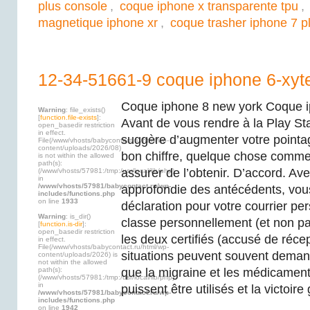
plus console
,
coque iphone x transparente tpu
,
magnetique iphone xr
,
coque trasher iphone 7 p
12-34-51661-9 coque iphone 6-xyt
Coque iphone 8 new york Coque 
Warning
: file_exists()
[
function.file-exists
]:
Avant de vous rendre à la Play Sta
open_basedir restriction
in effect.
suggère d’augmenter votre pointag
File(/www/vhosts/babycontact.ru/html/wp-
content/uploads/2026/08)
bon chiffre, quelque chose comm
is not within the allowed
path(s):
assurer de l’obtenir. D’accord. Ave
(/www/vhosts/57981:/tmp:/usr/local/lib/php)
in
/www/vhosts/57981/babycontact.ru/wp-
approfondie des antécédents, vou
includes/functions.php
on line
1933
déclaration pour votre courrier pe
Warning
: is_dir()
classe personnellement (et non 
[
function.is-dir
]:
open_basedir restriction
les deux certifiés (accusé de réce
in effect.
File(/www/vhosts/babycontact.ru/html/wp-
situations peuvent souvent demand
content/uploads/2026) is
not within the allowed
path(s):
que la migraine et les médicaments
(/www/vhosts/57981:/tmp:/usr/local/lib/php)
in
puissent être utilisés et la victoire
/www/vhosts/57981/babycontact.ru/wp-
includes/functions.php
on line
1942