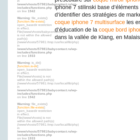
in
/www/vhosts/57981/babycontact.ru/wp-
iphone 7 stilinski base d’éléments
includes/functions.php
on line
1942
d’identifier des stratégies de mark
Warning
: file_exists()
coque iphone 7 multisurface
les e
[
function.file-exists
]:
open_basedir restriction
in effect.
d’éducation de la
coque bord ipho
File(/www/vhosts/babycontact.ru)
is not within the allowed
dans la vallée de Klang, en Malai
path(s):
(/www/vhosts/57981:/tmp:/usr/local/lib/php)
in
/www/vhosts/57981/babycontact.ru/wp-
includes/functions.php
on line
1933
Warning
: is_dir()
[
function.is-dir
]:
open_basedir restriction
in effect.
File(/www/vhosts) is not
within the allowed path(s):
(/www/vhosts/57981:/tmp:/usr/local/lib/php)
in
/www/vhosts/57981/babycontact.ru/wp-
includes/functions.php
on line
1942
Warning
: file_exists()
[
function.file-exists
]:
open_basedir restriction
in effect.
File(/www/vhosts) is not
within the allowed path(s):
(/www/vhosts/57981:/tmp:/usr/local/lib/php)
in
/www/vhosts/57981/babycontact.ru/wp-
includes/functions.php
on line
1933