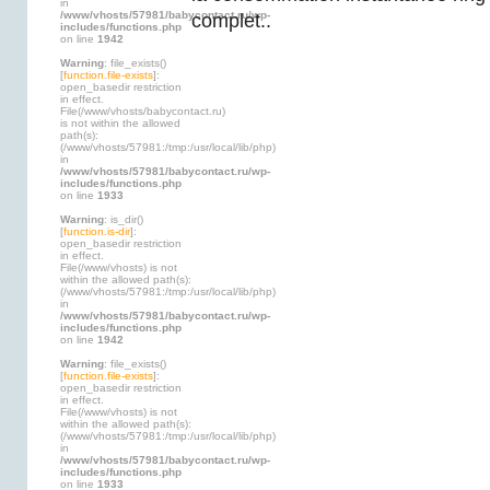
in
/www/vhosts/57981/babycontact.ru/wp-
complet..
includes/functions.php
on line
1942
Warning
: file_exists()
[
function.file-exists
]:
open_basedir restriction
in effect.
File(/www/vhosts/babycontact.ru)
is not within the allowed
path(s):
(/www/vhosts/57981:/tmp:/usr/local/lib/php)
in
/www/vhosts/57981/babycontact.ru/wp-
includes/functions.php
on line
1933
Warning
: is_dir()
[
function.is-dir
]:
open_basedir restriction
in effect.
File(/www/vhosts) is not
within the allowed path(s):
(/www/vhosts/57981:/tmp:/usr/local/lib/php)
in
/www/vhosts/57981/babycontact.ru/wp-
includes/functions.php
on line
1942
Warning
: file_exists()
[
function.file-exists
]:
open_basedir restriction
in effect.
File(/www/vhosts) is not
within the allowed path(s):
(/www/vhosts/57981:/tmp:/usr/local/lib/php)
in
/www/vhosts/57981/babycontact.ru/wp-
includes/functions.php
on line
1933