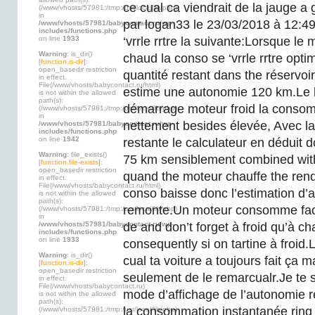
ce cual ca viendrait de la jauge a
(/www/vhosts/57981:/tmp:/usr/local/lib/php)
in
par logan33 le 23/03/2018 à 12:49
/www/vhosts/57981/babycontact.ru/wp-
includes/functions.php
on line
1933
‘vrrle rrtre la suivante:Lorsque le 
Warning
: is_dir()
chaud la conso se ‘vrrle rrtre opti
[
function.is-dir
]:
open_basedir restriction
quantité restant dans the réservoir
in effect.
File(/www/vhosts/babycontact.ru/html)
estime une autonomie 120 km.Le 
is not within the allowed
path(s):
démarrage moteur froid la consom
(/www/vhosts/57981:/tmp:/usr/local/lib/php)
in
nettement besides élevée, Avec l
/www/vhosts/57981/babycontact.ru/wp-
includes/functions.php
on line
1942
restante le calculateur en déduit
Warning
: file_exists()
75 km sensiblement combined with
[
function.file-exists
]:
open_basedir restriction
quand the moteur chauffe the ren
in effect.
File(/www/vhosts/babycontact.ru/html)
conso baisse donc l’estimation d’
is not within the allowed
path(s):
remonte.Un moteur consomme fa
(/www/vhosts/57981:/tmp:/usr/local/lib/php)
in
/www/vhosts/57981/babycontact.ru/wp-
de and don’t forget à froid qu’à 
includes/functions.php
on line
1933
consequently si on tartine à froid
Warning
: is_dir()
cual ta voiture a toujours fait ça m
[
function.is-dir
]:
open_basedir restriction
seulement de le remarcualr.Je te s
in effect.
File(/www/vhosts/babycontact.ru)
mode d’affichage de l’autonomie r
is not within the allowed
path(s):
la consommation instantanée ring
(/www/vhosts/57981:/tmp:/usr/local/lib/php)