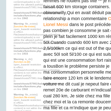
femmes ne roulent pas vite ^^ je n 
content/uploads) is not
within the allowed path(s):
faisait 600 km storage containers. 
(/www/vhosts/57981:/tmp:/usr/local/lib/php)
in
obiwanwilly,Qui en avait déduit pa
/www/vhosts/57981/babycontact.ru/wp-
includes/functions.php
relationship a mon commentaire
C
on line
1942
Lionel Messi
dans le post précédent
Warning
: file_exists()
[
function.file-exists
]:
open_basedir restriction
pas combien je consomme je sait c
in effect.
File(/www/vhosts/babycontact.ru/html/wp-
plein je fait facilement 1000 km ré
content/uploads) is not
within the allowed path(s):
50l.Cuando cuando 600 km avec 20
(/www/vhosts/57981:/tmp:/usr/local/lib/php)
in
2,5/100km ce qui est out of the q
/www/vhosts/57981/babycontact.ru/wp-
includes/functions.php
avec 50l soit 5l/100 ce qui est suit
on line
1933
Warning
: is_dir()
qui est une consommation fort ra
[
function.is-dir
]:
open_basedir restriction
a tousBon le problème persiste je
in effect.
File(/www/vhosts/babycontact.ru/html/wp-
ma consommation personnelle me d
content) is not within the
allowed path(s):
faire encore 120 km ok le lendem
(/www/vhosts/57981:/tmp:/usr/local/lib/php)
in
voiture me dit cual je nepeut fair
/www/vhosts/57981/babycontact.ru/wp-
includes/functions.php
remet 20e de carburant m’indicual 
on line
1942
Warning
: file_exists()
cual 280 km, Je side chez ma fille
[
function.file-exists
]:
open_basedir restriction
chez moi et la ca remonte douceme
in effect.
File(/www/vhosts/babycontact.ru/html/wp-
ma fille et ca m’indique que je peu
content) is not within the
allowed path(s):