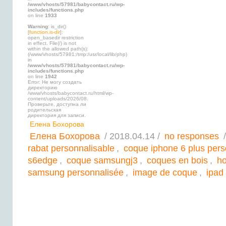
/www/vhosts/57981/babycontact.ru/wp-
includes/functions.php
on line
1933
Warning
: is_dir()
[
function.is-dir
]:
open_basedir restriction
in effect. File(/) is not
within the allowed path(s):
(/www/vhosts/57981:/tmp:/usr/local/lib/php)
in
/www/vhosts/57981/babycontact.ru/wp-
includes/functions.php
on line
1942
Error: Не могу создать
директорию
/www/vhosts/babycontact.ru/html/wp-
content/uploads/2026/08.
Проверьте, доступна ли
родительская
директория для записи.
Елена Бохорова
Елена Бохорова
/ 2018.04.14 /
no responses
/
rabat personnalisable
,
coque iphone 6 plus pers
s6edge
,
coque samsungj3
,
coques en bois
,
ho
samsung personnalisée
,
image de coque
,
ipad 