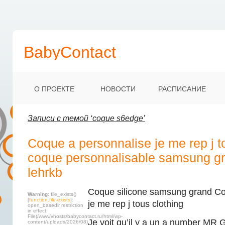
BabyContact
О ПРОЕКТЕ
НОВОСТИ
РАСПИСАНИЕ
Записи с темой ‘coque s6edge’
Coque a personnalise je me rep j t
coque personnalisable samsung gr
lehrkb
Coque silicone samsung grand Co
Warning
: file_exists()
[
function.file-exists
]:
je me rep j tous clothing
open_basedir restriction
in effect.
File(/www/vhosts/babycontact.ru/html/wp-
Je voit qu’il y a un a number MR Gi
content/uploads/2026/08)