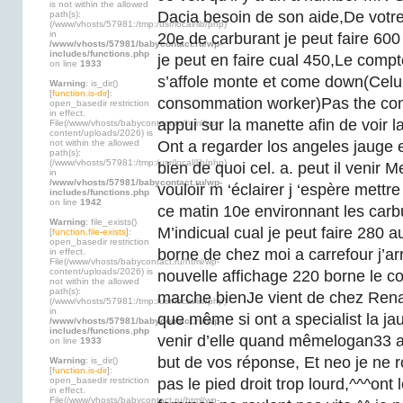
is not within the allowed
Dacia besoin de son aide,De votre 
path(s):
(/www/vhosts/57981:/tmp:/usr/local/lib/php)
in
20e de carburant je peut faire 600 
/www/vhosts/57981/babycontact.ru/wp-
includes/functions.php
je peut en faire cual 450,Le compt
on line
1933
s’affole monte et come down(Celui
Warning
: is_dir()
[
function.is-dir
]:
consommation worker)Pas the comp
open_basedir restriction
in effect.
appui sur la manette afin de voir
File(/www/vhosts/babycontact.ru/html/wp-
content/uploads/2026) is
not within the allowed
Ont a regarder los angeles jauge e
path(s):
(/www/vhosts/57981:/tmp:/usr/local/lib/php)
bien de quoi cel. a. peut il venir M
in
/www/vhosts/57981/babycontact.ru/wp-
vouloir m ‘éclairer j ‘espère mettr
includes/functions.php
on line
1942
ce matin 10e environnant les carbu
Warning
: file_exists()
M’indicual cual je peut faire 280 a
[
function.file-exists
]:
open_basedir restriction
borne de chez moi a carrefour j’ar
in effect.
File(/www/vhosts/babycontact.ru/html/wp-
content/uploads/2026) is
nouvelle affichage 220 borne le 
not within the allowed
path(s):
marche bienJe vient de chez Rena
(/www/vhosts/57981:/tmp:/usr/local/lib/php)
in
que même si ont a specialist la ja
/www/vhosts/57981/babycontact.ru/wp-
includes/functions.php
venir d’elle quand mêmelogan33 a 
on line
1933
but de vos réponse, Et neo je ne r
Warning
: is_dir()
[
function.is-dir
]:
open_basedir restriction
pas le pied droit trop lourd,^^^ont l
in effect.
File(/www/vhosts/babycontact.ru/html/wp-