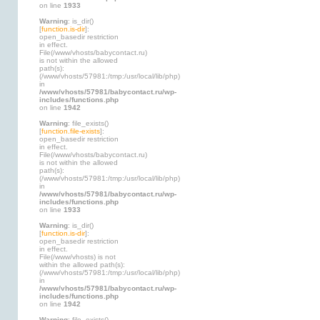
on line
1933
Warning
: is_dir()
[
function.is-dir
]:
open_basedir restriction
in effect.
File(/www/vhosts/babycontact.ru)
is not within the allowed
path(s):
(/www/vhosts/57981:/tmp:/usr/local/lib/php)
in
/www/vhosts/57981/babycontact.ru/wp-
includes/functions.php
on line
1942
Warning
: file_exists()
[
function.file-exists
]:
open_basedir restriction
in effect.
File(/www/vhosts/babycontact.ru)
is not within the allowed
path(s):
(/www/vhosts/57981:/tmp:/usr/local/lib/php)
in
/www/vhosts/57981/babycontact.ru/wp-
includes/functions.php
on line
1933
Warning
: is_dir()
[
function.is-dir
]:
open_basedir restriction
in effect.
File(/www/vhosts) is not
within the allowed path(s):
(/www/vhosts/57981:/tmp:/usr/local/lib/php)
in
/www/vhosts/57981/babycontact.ru/wp-
includes/functions.php
on line
1942
Warning
: file_exists()