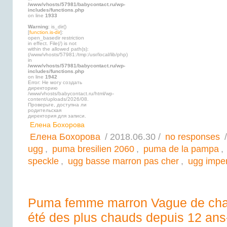
/www/vhosts/57981/babycontact.ru/wp-
includes/functions.php
on line
1933
Warning
: is_dir()
[
function.is-dir
]:
open_basedir restriction
in effect. File(/) is not
within the allowed path(s):
(/www/vhosts/57981:/tmp:/usr/local/lib/php)
in
/www/vhosts/57981/babycontact.ru/wp-
includes/functions.php
on line
1942
Error: Не могу создать
директорию
/www/vhosts/babycontact.ru/html/wp-
content/uploads/2026/08.
Проверьте, доступна ли
родительская
директория для записи.
Елена Бохорова
Елена Бохорова
/ 2018.06.30 /
no responses
/
ugg
,
puma bresilien 2060
,
puma de la pampa
,
speckle
,
ugg basse marron pas cher
,
ugg impe
Puma femme marron Vague de cha
été des plus chauds depuis 12 ans