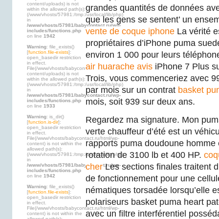
content/uploads) is not
grandes quantités de données ave
within the allowed path(s):
(/www/vhosts/57981:/tmp:/usr/local/lib/php)
que les gens se sentent’ un ensem
in
/www/vhosts/57981/babycontact.ru/wp-
vente de coque iphone
La vérité e
includes/functions.php
on line
1942
propriétaires d’iPhone puma suede
Warning
: file_exists()
[
function.file-exists
]:
environ 1 000 pour leurs téléphones
open_basedir restriction
in effect.
air huarache avis
iPhone 7 Plus su
File(/www/vhosts/babycontact.ru/html/wp-
content/uploads) is not
Trois, vous commenceriez avec 99
within the allowed path(s):
(/www/vhosts/57981:/tmp:/usr/local/lib/php)
par mois sur un contrat
basket p
in
/www/vhosts/57981/babycontact.ru/wp-
mois, soit 939 sur deux ans.
includes/functions.php
on line
1933
Warning
: is_dir()
Regardez ma signature. Mon puma
[
function.is-dir
]:
open_basedir restriction
verte chauffeur d’été est un véhic
in effect.
File(/www/vhosts/babycontact.ru/html/wp-
rapports puma doudoune homme e
content) is not within the
allowed path(s):
rotation de 3100 lb et 400 HP.
coq
(/www/vhosts/57981:/tmp:/usr/local/lib/php)
in
cher
Les sections finales traitent
/www/vhosts/57981/babycontact.ru/wp-
includes/functions.php
on line
1942
de fonctionnement pour une cellule
Warning
: file_exists()
nématiques torsadée lorsqu’elle e
[
function.file-exists
]:
open_basedir restriction
polariseurs basket puma heart pat
in effect.
File(/www/vhosts/babycontact.ru/html/wp-
avec un filtre interférentiel possé
content) is not within the
allowed path(s):