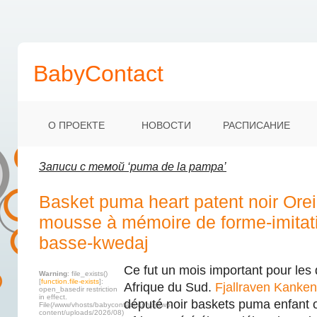
BabyContact
О ПРОЕКТЕ
НОВОСТИ
РАСПИСАНИЕ
Записи с темой ‘puma de la pampa’
Basket puma heart patent noir Orei
mousse à mémoire de forme-imitat
basse-kwedaj
Ce fut un mois important pour les
Warning
: file_exists()
[
function.file-exists
]:
Afrique du Sud.
Fjallraven Kanken
open_basedir restriction
in effect.
député noir baskets puma enfant 
File(/www/vhosts/babycontact.ru/html/wp-
content/uploads/2026/08)