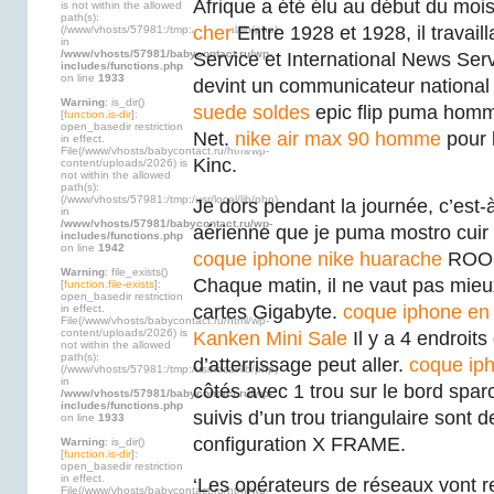
Afrique a été élu au début du moi
is not within the allowed
path(s):
cher
Entre 1928 et 1928, il travail
(/www/vhosts/57981:/tmp:/usr/local/lib/php)
in
/www/vhosts/57981/babycontact.ru/wp-
Service et International News Serv
includes/functions.php
on line
1933
devint un communicateur national
Warning
: is_dir()
suede soldes
epic flip puma homm
[
function.is-dir
]:
open_basedir restriction
Net.
nike air max 90 homme
pour l
in effect.
File(/www/vhosts/babycontact.ru/html/wp-
Kinc.
content/uploads/2026) is
not within the allowed
path(s):
(/www/vhosts/57981:/tmp:/usr/local/lib/php)
Je dors pendant la journée, c’est-à
in
/www/vhosts/57981/babycontact.ru/wp-
aérienne que je puma mostro cuir
includes/functions.php
on line
1942
coque iphone
nike huarache
ROO
Warning
: file_exists()
Chaque matin, il ne vaut pas mieu
[
function.file-exists
]:
open_basedir restriction
cartes Gigabyte.
coque iphone en 
in effect.
File(/www/vhosts/babycontact.ru/html/wp-
content/uploads/2026) is
Kanken Mini Sale
Il y a 4 endroits 
not within the allowed
path(s):
d’atterrissage peut aller.
coque ip
(/www/vhosts/57981:/tmp:/usr/local/lib/php)
in
côtés avec 1 trou sur le bord spa
/www/vhosts/57981/babycontact.ru/wp-
includes/functions.php
suivis d’un trou triangulaire sont d
on line
1933
configuration X FRAME.
Warning
: is_dir()
[
function.is-dir
]:
open_basedir restriction
in effect.
‘Les opérateurs de réseaux vont r
File(/www/vhosts/babycontact.ru/html/wp-