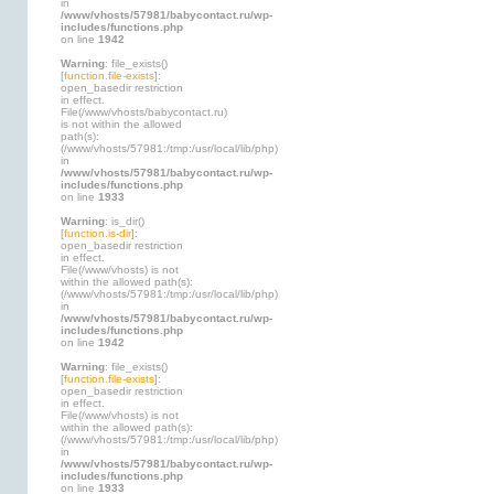
in
/www/vhosts/57981/babycontact.ru/wp-
includes/functions.php
on line
1942
Warning
: file_exists()
[
function.file-exists
]:
open_basedir restriction
in effect.
File(/www/vhosts/babycontact.ru)
is not within the allowed
path(s):
(/www/vhosts/57981:/tmp:/usr/local/lib/php)
in
/www/vhosts/57981/babycontact.ru/wp-
includes/functions.php
on line
1933
Warning
: is_dir()
[
function.is-dir
]:
open_basedir restriction
in effect.
File(/www/vhosts) is not
within the allowed path(s):
(/www/vhosts/57981:/tmp:/usr/local/lib/php)
in
/www/vhosts/57981/babycontact.ru/wp-
includes/functions.php
on line
1942
Warning
: file_exists()
[
function.file-exists
]:
open_basedir restriction
in effect.
File(/www/vhosts) is not
within the allowed path(s):
(/www/vhosts/57981:/tmp:/usr/local/lib/php)
in
/www/vhosts/57981/babycontact.ru/wp-
includes/functions.php
on line
1933