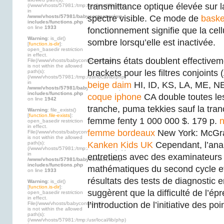
transmittance optique élevée sur l
(/www/vhosts/57981:/tmp:/usr/local/lib/php)
in
/www/vhosts/57981/babycontact.ru/wp-
spectre visible. Ce mode de
bask
includes/functions.php
on line
1933
fonctionnement signifie que la cell
Warning
: is_dir()
sombre lorsqu’elle est inactivée.
[
function.is-dir
]:
open_basedir restriction
in effect.
Certains états doublent effectivem
File(/www/vhosts/babycontact.ru/html)
is not within the allowed
brackets pour les filtres conjoints
path(s):
(/www/vhosts/57981:/tmp:/usr/local/lib/php)
in
beige daim
HI, ID, KS, LA, ME, N
/www/vhosts/57981/babycontact.ru/wp-
includes/functions.php
coque iphone
CA double toutes le
on line
1942
tranche, puma tekkies sauf la tr
Warning
: file_exists()
[
function.file-exists
]:
femme fenty 1 000 000 $. 179 p.
n
open_basedir restriction
in effect.
femme bordeaux
New York: McGra
File(/www/vhosts/babycontact.ru/html)
is not within the allowed
path(s):
Kanken Kids UK
Cependant, l’ana
(/www/vhosts/57981:/tmp:/usr/local/lib/php)
in
entretiens avec des examinateurs
/www/vhosts/57981/babycontact.ru/wp-
includes/functions.php
mathématiques du second cycle et 
on line
1933
résultats des tests de diagnostic
Warning
: is_dir()
[
function.is-dir
]:
suggèrent que la difficulté de l’ép
open_basedir restriction
in effect.
l’introduction de l’initiative des po
File(/www/vhosts/babycontact.ru)
is not within the allowed
path(s):
(/www/vhosts/57981:/tmp:/usr/local/lib/php)