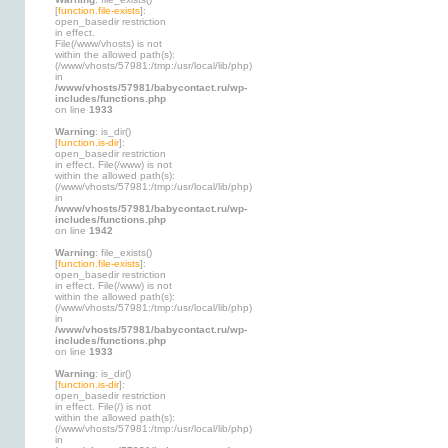
[
function.file-exists
]:
open_basedir restriction
in effect.
File(/www/vhosts) is not
within the allowed path(s):
(/www/vhosts/57981:/tmp:/usr/local/lib/php)
in
/www/vhosts/57981/babycontact.ru/wp-
includes/functions.php
on line
1933
Warning
: is_dir()
[
function.is-dir
]:
open_basedir restriction
in effect. File(/www) is not
within the allowed path(s):
(/www/vhosts/57981:/tmp:/usr/local/lib/php)
in
/www/vhosts/57981/babycontact.ru/wp-
includes/functions.php
on line
1942
Warning
: file_exists()
[
function.file-exists
]:
open_basedir restriction
in effect. File(/www) is not
within the allowed path(s):
(/www/vhosts/57981:/tmp:/usr/local/lib/php)
in
/www/vhosts/57981/babycontact.ru/wp-
includes/functions.php
on line
1933
Warning
: is_dir()
[
function.is-dir
]:
open_basedir restriction
in effect. File(/) is not
within the allowed path(s):
(/www/vhosts/57981:/tmp:/usr/local/lib/php)
in