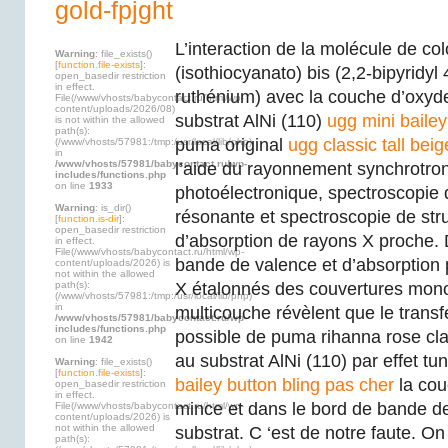
gold-fpjght
L’interaction de la molécule de col
Warning
: file_exists()
[
function.file-exists
]:
(isothiocyanato) bis (2,2-bipyridyl 
open_basedir restriction
in effect.
ruthénium) avec la couche d’oxyde
File(/www/vhosts/babycontact.ru/html/wp-
content/uploads/2026/08)
substrat AlNi (110)
ugg mini bailey
is not within the allowed
path(s):
puma original
ugg classic tall beig
(/www/vhosts/57981:/tmp:/usr/local/lib/php)
in
/www/vhosts/57981/babycontact.ru/wp-
l’aide du rayonnement synchrotron
includes/functions.php
on line
1933
photoélectronique, spectroscopie
Warning
: is_dir()
résonante et spectroscopie de stru
[
function.is-dir
]:
open_basedir restriction
d’absorption de rayons X proche.
in effect.
File(/www/vhosts/babycontact.ru/html/wp-
bande de valence et d’absorption
content/uploads/2026) is
not within the allowed
path(s):
X étalonnés des couvertures mon
(/www/vhosts/57981:/tmp:/usr/local/lib/php)
in
multicouche révèlent que le transf
/www/vhosts/57981/babycontact.ru/wp-
includes/functions.php
possible de puma rihanna rose cla
on line
1942
au substrat AlNi (110) par effet t
Warning
: file_exists()
[
function.file-exists
]:
bailey button bling pas cher
la cou
open_basedir restriction
in effect.
mince et dans le bord de bande d
File(/www/vhosts/babycontact.ru/html/wp-
content/uploads/2026) is
not within the allowed
substrat. C ‘est de notre faute. On 
path(s):