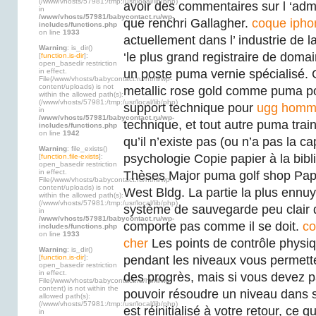
(/www/vhosts/57981:/tmp:/usr/local/lib/php)
avoir des commentaires sur l ‘admi
in
/www/vhosts/57981/babycontact.ru/wp-
que renchri Gallagher.
coque ipho
includes/functions.php
on line
1933
actuellement dans l’ industrie de l
Warning
: is_dir()
‘le plus grand registraire de dom
[
function.is-dir
]:
open_basedir restriction
in effect.
un poste puma vernie spécialisé.
File(/www/vhosts/babycontact.ru/html/wp-
content/uploads) is not
metallic rose gold comme puma po
within the allowed path(s):
(/www/vhosts/57981:/tmp:/usr/local/lib/php)
support technique pour
ugg homme
in
/www/vhosts/57981/babycontact.ru/wp-
technique, et tout autre puma traini
includes/functions.php
on line
1942
qu’il n’existe pas (ou n’a pas la c
Warning
: file_exists()
psychologie Copie papier à la bib
[
function.file-exists
]:
open_basedir restriction
in effect.
Thèses Major puma golf shop Pa
File(/www/vhosts/babycontact.ru/html/wp-
content/uploads) is not
West Bldg. La partie la plus ennuya
within the allowed path(s):
(/www/vhosts/57981:/tmp:/usr/local/lib/php)
système de sauvegarde peu clair d
in
/www/vhosts/57981/babycontact.ru/wp-
comporte pas comme il se doit.
co
includes/functions.php
on line
1933
cher
Les points de contrôle physi
Warning
: is_dir()
[
function.is-dir
]:
pendant les niveaux vous permette
open_basedir restriction
in effect.
des progrès, mais si vous devez pa
File(/www/vhosts/babycontact.ru/html/wp-
content) is not within the
pouvoir résoudre un niveau dans so
allowed path(s):
(/www/vhosts/57981:/tmp:/usr/local/lib/php)
est réinitialisé à votre retour, ce q
in