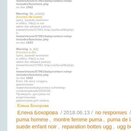
/www/vhosts/57981/babycontact.ru/wp-
includes/functions.php
on line
1942
Warning
: file_exists()
[
function.file-exists
]:
open_basedir restriction
in effect. File(/) is not
within the allowed path(s):
(/www/vhosts/57981:/tmp:/usr/local/lib/php)
in
/www/vhosts/57981/babycontact.ru/wp-
includes/functions.php
on line
1933
Warning
: is_dir()
[
function.is-dir
]:
open_basedir restriction
in effect. File(/) is not
within the allowed path(s):
(/www/vhosts/57981:/tmp:/usr/local/lib/php)
in
/www/vhosts/57981/babycontact.ru/wp-
includes/functions.php
on line
1942
Error: Не могу создать
директорию
/www/vhosts/babycontact.ru/html/wp-
content/uploads/2026/08.
Проверьте, доступна ли
родительская
директория для записи.
Елена Бохорова
Елена Бохорова
/ 2018.06.13 /
no responses
/
puma homme
,
montre femme puma
,
puma de 
suede enfant noir
,
reparation bottes ugg
,
ugg bo