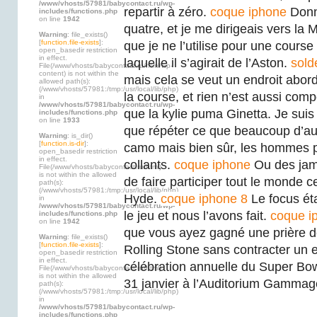
/www/vhosts/57981/babycontact.ru/wp-
repartir à zéro.
coque iphone
Donn
includes/functions.php
on line
1942
quatre, et je me dirigeais vers la
Warning
: file_exists()
[
function.file-exists
]:
que je ne l’utilise pour une cours
open_basedir restriction
in effect.
laquelle il s’agirait de l’Aston.
sold
File(/www/vhosts/babycontact.ru/html/wp-
content) is not within the
mais cela se veut un endroit abord
allowed path(s):
(/www/vhosts/57981:/tmp:/usr/local/lib/php)
la course, et rien n’est aussi compé
in
/www/vhosts/57981/babycontact.ru/wp-
que la kylie puma Ginetta. Je suis 
includes/functions.php
on line
1933
que répéter ce que beaucoup d’aut
Warning
: is_dir()
[
function.is-dir
]:
camo mais bien sûr, les hommes p
open_basedir restriction
in effect.
collants.
coque iphone
Ou des jamb
File(/www/vhosts/babycontact.ru/html)
is not within the allowed
de faire participer tout le monde ce
path(s):
(/www/vhosts/57981:/tmp:/usr/local/lib/php)
Hyde.
coque iphone 8
Le focus éta
in
/www/vhosts/57981/babycontact.ru/wp-
le jeu et nous l’avons fait.
coque i
includes/functions.php
on line
1942
que vous ayez gagné une prière de
Warning
: file_exists()
[
function.file-exists
]:
Rolling Stone sans contracter un 
open_basedir restriction
in effect.
célébration annuelle du Super Bo
File(/www/vhosts/babycontact.ru/html)
is not within the allowed
31 janvier à l’Auditorium Gammag
path(s):
(/www/vhosts/57981:/tmp:/usr/local/lib/php)
in
/www/vhosts/57981/babycontact.ru/wp-
includes/functions.php